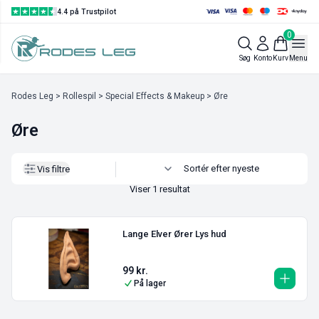
4.4 på Trustpilot
0
Vis filtre
Søg
Konto
Kurv
Menu
Rodes Leg
>
Rollespil
>
Special Effects & Makeup
> Øre
Øre
Vis filtre
Viser 1 resultat
Lange Elver Ører Lys hud
99
kr.
På lager