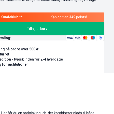
Køb og tjen
349
points!
Tilføj til kurv
etaling:
ring på ordre over 500kr
turret
dition - typisk inden for 2-4 hverdage
 for institutioner
. Her får du en praktisk pouch, der kombinerer plads til både