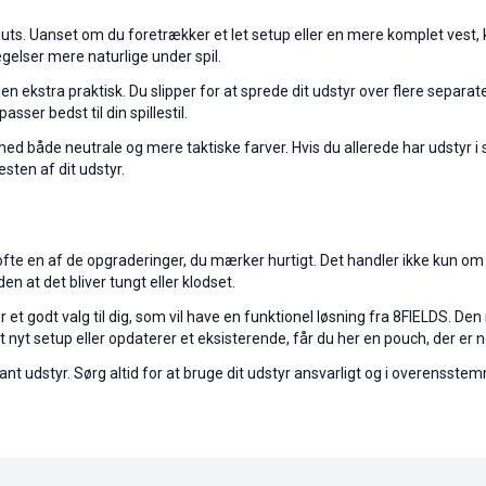
ts. Uanset om du foretrækker et let setup eller en mere komplet vest, 
gelser mere naturlige under spil.
ekstra praktisk. Du slipper for at sprede dit udstyr over flere separate
sser bedst til din spillestil.
både neutrale og mere taktiske farver. Hvis du allerede har udstyr i san
esten af dit udstyr.
ch ofte en af de opgraderinger, du mærker hurtigt. Det handler ikke ku
en at det bliver tungt eller klodset.
 et godt valg til dig, som vil have en funktionel løsning fra 8FIELDS. D
nyt setup eller opdaterer et eksisterende, får du her en pouch, der er ne
levant udstyr. Sørg altid for at bruge dit udstyr ansvarligt og i overen