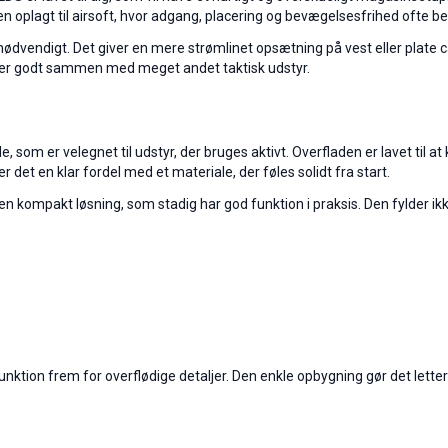
den oplagt til airsoft, hvor adgang, placering og bevægelsesfrihed ofte
nd nødvendigt. Det giver en mere strømlinet opsætning på vest eller plate c
asser godt sammen med meget andet taktisk udstyr.
, som er velegnet til udstyr, der bruges aktivt. Overfladen er lavet til at
r det en klar fordel med et materiale, der føles solidt fra start.
n kompakt løsning, som stadig har god funktion i praksis. Den fylder ik
ktion frem for overflødige detaljer. Den enkle opbygning gør det lettere 