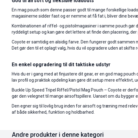
God til airsoft og fleksible loadouts
En mag pouch som denne passer godt til mange forskellige loadou
magasinerne sidder fast og er nemme at få fat i, bliver dine bevæ
Kombinationen af riffel- og pistolmagasiner i samme pouch gør den 
ryddeligt setup og kan gøre det lettere at finde den placering, der pa
Coyote er samtidig en alsidig farve. Den fungerer godt sammen med 
Det gør den til et oplagt valg, hvis du vil opgradere uden at skifte r
En enkel opgradering til dit taktiske udstyr
Hvis du er i gang med at finjustere dit gear, er en god mag pou
lav profil og praktisk opdeling kan gøre dit setup mere effektivt, ud
Buckle Up Speed Tripel Riffel/Pistol Mag Pouch – Coyote er derfor
gør den velegnet til mange airsoftspillere. Uanset om du bygger et 
Den egner sig til lovlig brug inden for airsoft og træning med re
af både sikkerhed, funktion og holdbarhed.
Andre produkter i denne kategori