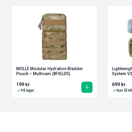
MOLLE Modular Hydration Bladder
Lightweig
Pouch – Multicam (8FIELDS)
System V2
199
kr.
699
kr.
På lager
Kun få ti