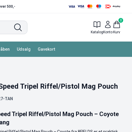
 over 500,-
0
Katalog
Konto
Kurv
Våben
Udsalg
Gavekort
Speed Tripel Riffel/Pistol Mag Pouch
27-TAN
eed Tripel Riffel/Pistol Mag Pouch – Coyote
gang
ipel Riffel/Pistol Mag Pouch – Coyote fra 8FIELDS er et praktisk