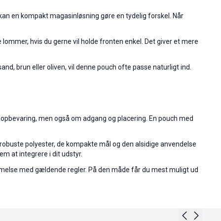
kan en kompakt magasinløsning gøre en tydelig forskel. Når
 lommer, hvis du gerne vil holde fronten enkel. Det giver et mere
d, brun eller oliven, vil denne pouch ofte passe naturligt ind.
n om opbevaring, men også om adgang og placering. En pouch med
en robuste polyester, de kompakte mål og den alsidige anvendelse
m at integrere i dit udstyr.
sstemmelse med gældende regler. På den måde får du mest muligt ud