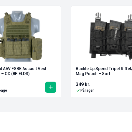
ht AAV FSBE Assault Vest
Buckle Up Speed Tripel Riffel
 – OD (8FIELDS)
Mag Pouch – Sort
349
kr.
lbage
På lager