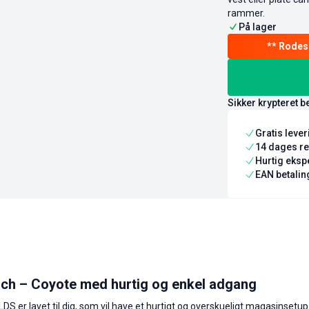
rammer.
På lager
Sikker krypteret b
Gratis leve
14 dages re
Hurtig ekspe
EAN betaling
ouch – Coyote med hurtig og enkel adgang
S er lavet til dig, som vil have et hurtigt og overskueligt magasinsetup