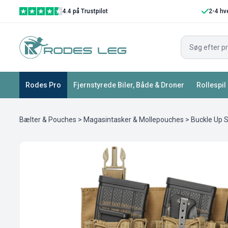
4.4 på Trustpilot
2-4 hv
Rodes Pro
Fjernstyrede Biler, Både & Droner
Rollespil
Bælter & Pouches
>
Magasintasker & Mollepouches
> Buckle Up S