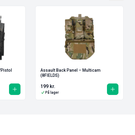
/Pistol
Assault Back Panel – Multicam
(8FIELDS)
199
kr.
På lager