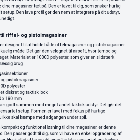
ve dine magasiner tæt på. Den er lavet til dig, som ønsker hurtig
 setup. Den lave profil gør den nem at integrere på dit udstyr,
unødigt.
il riffel- og pistolmagasiner
 designet til at holde både riffelmagasiner og pistolmagasiner
kuelig måde. Det gør den velegnet til airsoft, hvor tempo og
et. Materialet er 1000D polyester, som giver en slidstærk
lmæssig brug.
agasinsektioner
l- og pistolmagasiner
000D polyester
 et diskret og taktisk look
70 x 180 mm
ser godt sammen med meget andet taktisk udstyr. Det gør det
t ensartet setup. Formen er lavet med fokus på hurtige
du ikke skal kæmpe med adgangen under spil.
 kompakt og funktionel løsning til dine magasiner, er denne
. Den passer godt til dig, som vil have en enkel opgradering af
rier. Husk altid at bruge dit airsoftudstyr ansvarligt og i lovlige