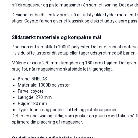
riffelmagasiner og pistolmagasiner i én samlet løsning. Det gør 
Designet er holdt i en lav profil, så dit udstyr ikke fylder mere e
stiger. Coyote farven giver et klassisk og diskret udtryk, som p
Slidstærkt materiale og kompakte mål
Pouchen er fremstillet i 1000D polyester. Det er et robust materiale
Hvis du ofte justerer dit setup eller tager udstyret med på banen, e
Målene er cirka 270 mm i længden og 180 mm i højden. Det giver e
brug for, når magasinerne skal sidde let tilgængeligt.
Brand: 8FIELDS
Materiale: 1000D polyester
Farve: coyote
Længde: 270 mm
Højde: 180 mm
Type: tripel mag pouch til riffel- og pistolmagasiner
Det er en god løsning til dig, som ønsker en pouch med fokus på fun
optimere din placering af magasiner.