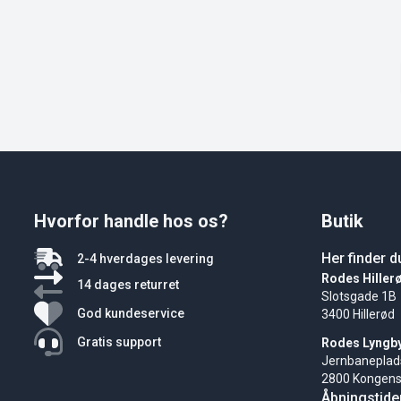
Hvorfor handle hos os?
Butik
Her finder d
2-4 hverdages levering
Rodes Hiller
14 dages returret
Slotsgade 1B
God kundeservice
3400 Hillerød
Gratis support
Rodes Lyngb
Jernbaneplad
2800 Kongens
Åbningstide