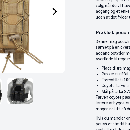
valg, når du vil ha
adgang og et enkelt
uden at det fylder 
Praktisk pouch t
Denne mag pouch er
samlet på en overs
adgang betyder meg
overflade til rege
Plads til tre m
Passer til riffe
Fremstillet i 1
Coyote farve til
Mål på cirka 2
Farven coyote pas
lettere at bygge e
magasinskift, så 
Hvis du mangler en
pouch et stærkt bud
vest eller plate car