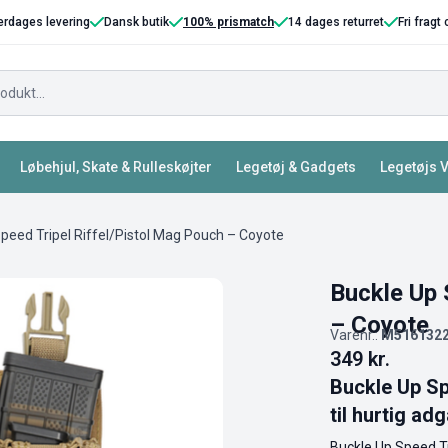
erdages levering
Dansk butik
100% prismatch
14 dages returret
Fri fragt
Løbehjul, Skate & Rulleskøjter
Legetøj & Gadgets
Legetøjs 
peed Tripel Riffel/Pistol Mag Pouch – Coyote
Buckle Up 
– Coyote
Varenr.:
M516132
349
kr.
Buckle Up Sp
til hurtig ad
Buckle Up Speed Tr