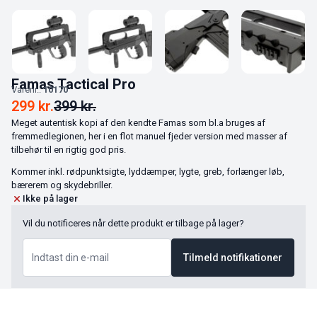
Famas Tactical Pro
Varenr.:
10170
299
kr.
399
kr.
Meget autentisk kopi af den kendte Famas som bl.a bruges af
fremmedlegionen, her i en flot manuel fjeder version med masser af
tilbehør til en rigtig god pris.
Kommer inkl. rødpunktsigte, lyddæmper, lygte, greb, forlænger løb,
bærerem og skydebriller.
Ikke på lager
Vil du notificeres når dette produkt er tilbage på lager?
Tilmeld notifikationer