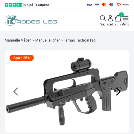
4.4 på Trustpilot
0
Søg
Konto
Kurv
Menu
Manuelle Våben
>
Manuelle Rifler
> Famas Tactical Pro
Spar 25%