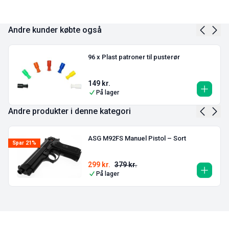
Andre kunder købte også
96 x Plast patroner til pusterør
149
kr.
På lager
Andre produkter i denne kategori
ASG M92FS Manuel Pistol – Sort
Spar 21%
299
kr.
379
kr.
På lager