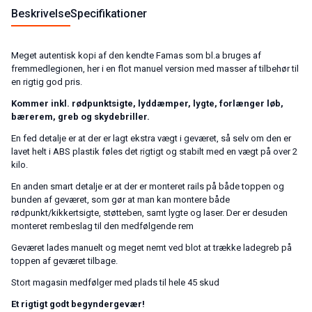
Beskrivelse
Specifikationer
Meget autentisk kopi af den kendte Famas som bl.a bruges af
fremmedlegionen, her i en flot manuel version med masser af tilbehør til
en rigtig god pris.
Kommer inkl. rødpunktsigte, lyddæmper, lygte, forlænger løb,
bærerem, greb og skydebriller.
En fed detalje er at der er lagt ekstra vægt i geværet, så selv om den er
lavet helt i ABS plastik føles det rigtigt og stabilt med en vægt på over 2
kilo.
En anden smart detalje er at der er monteret rails på både toppen og
bunden af geværet, som gør at man kan montere både
rødpunkt/kikkertsigte, støtteben, samt lygte og laser. Der er desuden
monteret rembeslag til den medfølgende rem
Geværet lades manuelt og meget nemt ved blot at trække ladegreb på
toppen af geværet tilbage.
Stort magasin medfølger med plads til hele 45 skud
Et rigtigt godt begyndergevær!