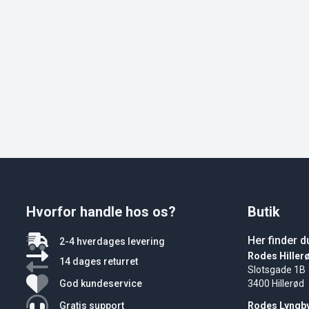
Hvorfor handle hos os?
Butik
Her finder d
2-4 hverdages levering
Rodes Hiller
14 dages returret
Slotsgade 1B
God kundeservice
3400 Hillerød
Gratis support
Rodes Lyngb