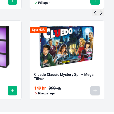
På lager
Spar 63%
r
Cluedo Classic Mystery Spil – Mega
Tilbud
149
kr.
399
kr.
Ikke på lager