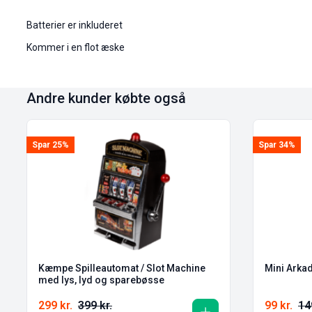
Batterier er inkluderet
Kommer i en flot æske
Andre kunder købte også
Spar 25%
Spar 34%
Kæmpe Spilleautomat / Slot Machine
Mini Arkad
med lys, lyd og sparebøsse
299
kr.
399
kr.
99
kr.
1