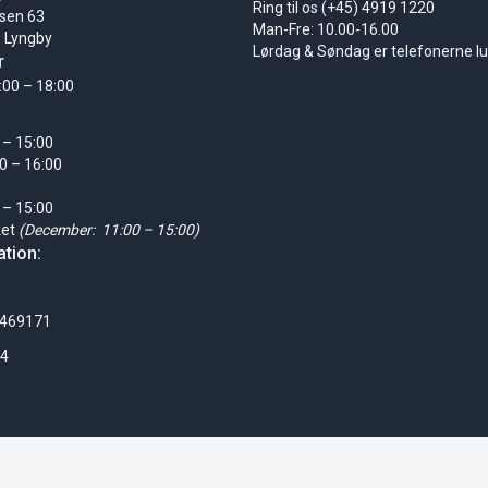
Ring til os (+45) 4919 1220
sen 63
Man-Fre: 10.00-16.00
 Lyngby
Lørdag & Søndag er telefonerne l
r
:00 – 18:00
 – 15:00
0 – 16:00
 – 15:00
ket
(December: 11:00 – 15:00)
tion:
0469171
24