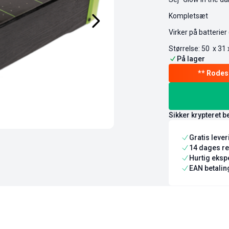
Kompletsæt
Virker på batterier
Størrelse: 50 x 31 
På lager
Sikker krypteret b
Gratis leve
14 dages re
Hurtig ekspe
EAN betaling