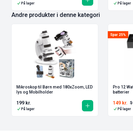
På lager
På lager
Andre produkter i denne kategori
Spar 25%
Mikroskop til Børn med 180xZoom, LED
Pro 12 Wat
lys og Mobilholder
batterier
199
kr.
149
kr.
1
På lager
På lager