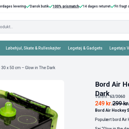
erdages levering
Dansk butik
100% prismatch
14 dages returret
Fri fragt
Løbehjul, Skate & Rulleskøjter
Legetøj & Gadgets
Legetøjs 
l 30 x 50 cm – Glow in The Dark
Bord Air H
Dark
Varenr.:
63/3060
249
kr.
299
kr
Bord Air Hockey S
Populært bord Air 
Sej “Glow in the da