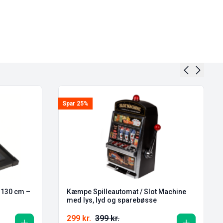
Spar 25%
 130 cm –
Kæmpe Spilleautomat / Slot Machine
med lys, lyd og sparebøsse
299
kr.
399
kr.