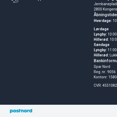
Jernbaneplad
2800 Kongens
Åbningstide
Hverdage:
10
Lørdage
Lyngby:
10:00
Hillerød:
10:0
Søndage
Lyngby:
11:00
Hillerød:
Luk
Bankinforma
Spar Nord
Reg. nr.: 9056
Kontonr: 158
CVR: 455108