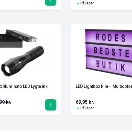
På lager
t Illuminato LED Lygte inkl
LED Lightbox lille – Multicolo
99
kr.
69,95
kr.
På lager