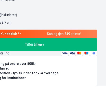
 (Inkluderet)
x 8,7 cm
Køb og tjen
249
points!
Tilføj til kurv
etaling:
ring på ordre over 500kr
turret
dition - typisk inden for 2-4 hverdage
 for institutioner