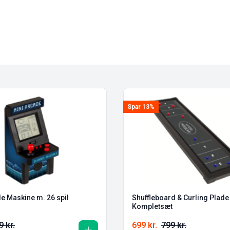
Spar 13%
e Maskine m. 26 spil
Shuffleboard & Curling Plade
Kompletsæt
49
kr.
699
kr.
799
kr.