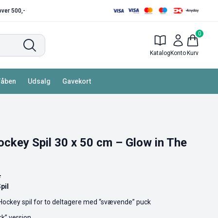
 over 500,-
0
Katalog
Konto
Kurv
Våben
Udsalg
Gavekort
ockey Spil 30 x 50 cm – Glow in The
.
pil
Hockey spil for to deltagere med “svævende” puck
rk” version