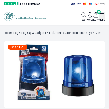
4.4 på Trustpilot
0
Søg
Konto
Kurv
Menu
Rodes Leg
>
Legetøj & Gadgets
>
Elektronik
> Stor politi sirene Lys / Blink – B
Spar 19%