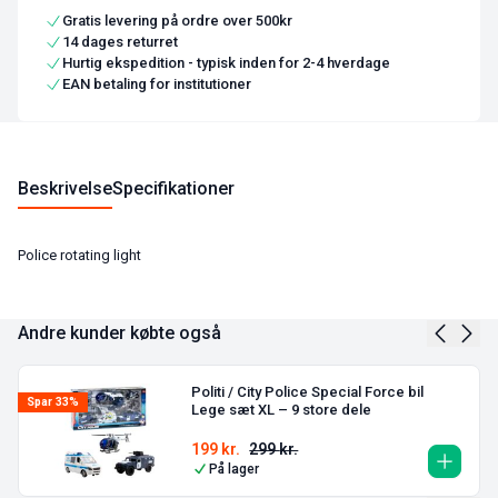
Gratis levering på ordre over 500kr
14 dages returret
Hurtig ekspedition - typisk inden for 2-4 hverdage
EAN betaling for institutioner
Beskrivelse
Specifikationer
Police rotating light
Andre kunder købte også
Politi / City Police Special Force bil
Spar 33%
Lege sæt XL – 9 store dele
199
kr.
299
kr.
På lager