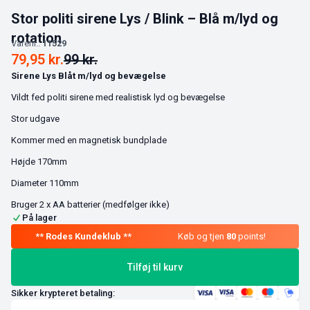
Stor politi sirene Lys / Blink – Blå m/lyd og
rotation
Varenr.:
11529
79,95
kr.
99
kr.
Sirene Lys Blåt m/lyd og bevægelse
Vildt fed politi sirene med realistisk lyd og bevægelse
Stor udgave
Kommer med en magnetisk bundplade
Højde 170mm
Diameter 110mm
Bruger 2 x AA batterier (medfølger ikke)
På lager
Køb og tjen
80
points!
Tilføj til kurv
Sikker krypteret betaling: