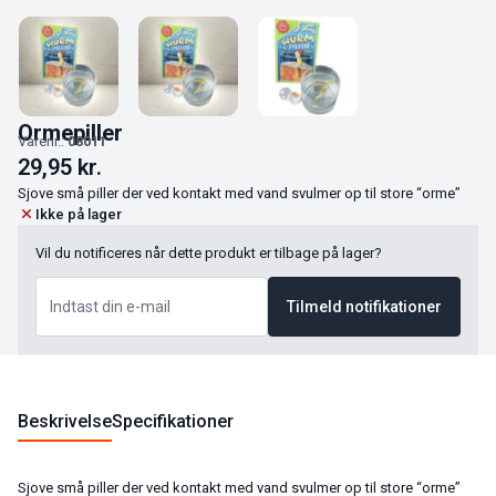
Ormepiller
Varenr.:
08011
29,95
kr.
Sjove små piller der ved kontakt med vand svulmer op til store “orme”
Ikke på lager
Vil du notificeres når dette produkt er tilbage på lager?
Tilmeld notifikationer
Beskrivelse
Specifikationer
Sjove små piller der ved kontakt med vand svulmer op til store “orme”