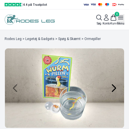
4.4 på Trustpilot
0
Søg
Konto
Kurv
Menu
Rodes Leg
>
Legetøj & Gadgets
>
Spøg & Skæmt
> Ormepiller