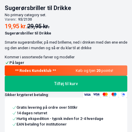
Sugerørsbriller til Drikke
No primary category set.
Varenr.:
93/2130
19,95
kr.
29,95
kr.
Sugerørsbriller til Drikke
Smarte sugerørsbriller, på med brillerne, ned i drinken med den ene ende
og den anden i munden og så er du klar til at drikke
Kommer i assorterede farver og modeller
På lager
Køb og tjen
20
points!
Tilføj til kurv
Sikker krypteret betaling:
Gratis levering på ordre over 500kr
14 dages returret
Hurtig ekspedition - typisk inden for 2-4 hverdage
EAN betaling for institutioner