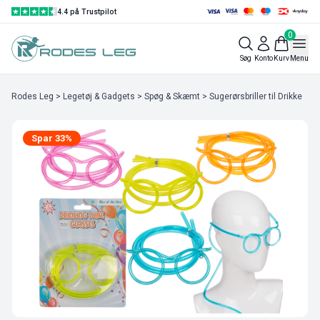
4.4 på Trustpilot
0
Søg
Konto
Kurv
Menu
Rodes Leg
>
Legetøj & Gadgets
>
Spøg & Skæmt
> Sugerørsbriller til Drikke
Spar 33%