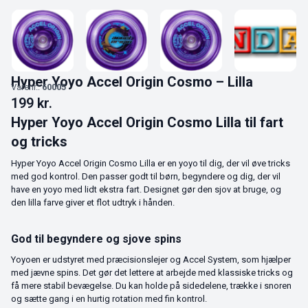
Hyper Yoyo Accel Origin Cosmo – Lilla
Varenr.:
60005
199
kr.
Hyper Yoyo Accel Origin Cosmo Lilla til fart
og tricks
Hyper Yoyo Accel Origin Cosmo Lilla er en yoyo til dig, der vil øve tricks
med god kontrol. Den passer godt til børn, begyndere og dig, der vil
have en yoyo med lidt ekstra fart. Designet gør den sjov at bruge, og
den lilla farve giver et flot udtryk i hånden.
God til begyndere og sjove spins
Yoyoen er udstyret med præcisionslejer og Accel System, som hjælper
med jævne spins. Det gør det lettere at arbejde med klassiske tricks og
få mere stabil bevægelse. Du kan holde på sidedelene, trække i snoren
og sætte gang i en hurtig rotation med fin kontrol.