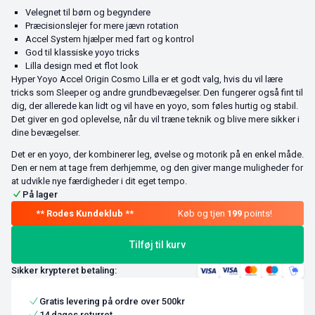
Velegnet til børn og begyndere
Præcisionslejer for mere jævn rotation
Accel System hjælper med fart og kontrol
God til klassiske yoyo tricks
Lilla design med et flot look
Hyper Yoyo Accel Origin Cosmo Lilla er et godt valg, hvis du vil lære
tricks som Sleeper og andre grundbevægelser. Den fungerer også fint til
dig, der allerede kan lidt og vil have en yoyo, som føles hurtig og stabil.
Det giver en god oplevelse, når du vil træne teknik og blive mere sikker i
dine bevægelser.
Det er en yoyo, der kombinerer leg, øvelse og motorik på en enkel måde.
Den er nem at tage frem derhjemme, og den giver mange muligheder for
at udvikle nye færdigheder i dit eget tempo.
På lager
Køb og tjen
199
points!
Tilføj til kurv
Sikker krypteret betaling:
Gratis levering på ordre over 500kr
14 dages returret