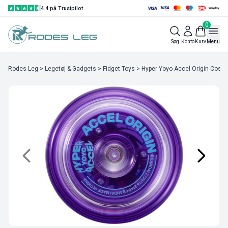
4.4 på Trustpilot
0
Søg
Konto
Kurv
Menu
Rodes Leg
>
Legetøj & Gadgets
>
Fidget Toys
> Hyper Yoyo Accel Origin Cosmo