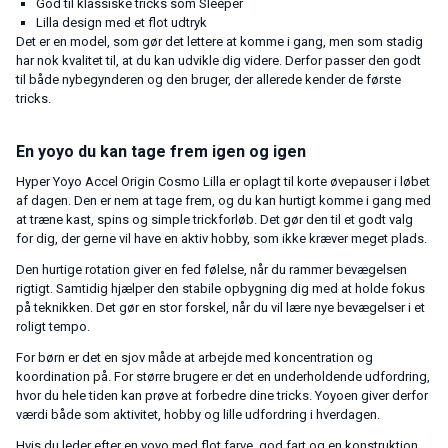
God til klassiske tricks som Sleeper
Lilla design med et flot udtryk
Det er en model, som gør det lettere at komme i gang, men som stadig
har nok kvalitet til, at du kan udvikle dig videre. Derfor passer den godt
til både nybegynderen og den bruger, der allerede kender de første
tricks.
En yoyo du kan tage frem igen og igen
Hyper Yoyo Accel Origin Cosmo Lilla er oplagt til korte øvepauser i løbet
af dagen. Den er nem at tage frem, og du kan hurtigt komme i gang med
at træne kast, spins og simple trickforløb. Det gør den til et godt valg
for dig, der gerne vil have en aktiv hobby, som ikke kræver meget plads.
Den hurtige rotation giver en fed følelse, når du rammer bevægelsen
rigtigt. Samtidig hjælper den stabile opbygning dig med at holde fokus
på teknikken. Det gør en stor forskel, når du vil lære nye bevægelser i et
roligt tempo.
For børn er det en sjov måde at arbejde med koncentration og
koordination på. For større brugere er det en underholdende udfordring,
hvor du hele tiden kan prøve at forbedre dine tricks. Yoyoen giver derfor
værdi både som aktivitet, hobby og lille udfordring i hverdagen.
Hvis du leder efter en yoyo med flot farve, god fart og en konstruktion,