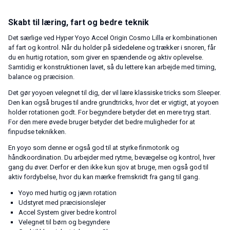
Skabt til læring, fart og bedre teknik
Det særlige ved Hyper Yoyo Accel Origin Cosmo Lilla er kombinationen
af fart og kontrol. Når du holder på sidedelene og trækker i snoren, får
du en hurtig rotation, som giver en spændende og aktiv oplevelse.
Samtidig er konstruktionen lavet, så du lettere kan arbejde med timing,
balance og præcision.
Det gør yoyoen velegnet til dig, der vil lære klassiske tricks som Sleeper.
Den kan også bruges til andre grundtricks, hvor det er vigtigt, at yoyoen
holder rotationen godt. For begyndere betyder det en mere tryg start.
For den mere øvede bruger betyder det bedre muligheder for at
finpudse teknikken.
En yoyo som denne er også god til at styrke finmotorik og
håndkoordination. Du arbejder med rytme, bevægelse og kontrol, hver
gang du øver. Derfor er den ikke kun sjov at bruge, men også god til
aktiv fordybelse, hvor du kan mærke fremskridt fra gang til gang.
Yoyo med hurtig og jævn rotation
Udstyret med præcisionslejer
Accel System giver bedre kontrol
Velegnet til børn og begyndere