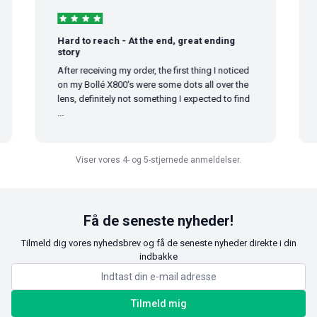
Hard to reach - At the end, great ending
G
story
Go
After receiving my order, the first thing I noticed
on my Bollé X800's were some dots all over the
lens, definitely not something I expected to find
...
Viser vores 4- og 5-stjernede anmeldelser.
Få de seneste nyheder!
Tilmeld dig vores nyhedsbrev og få de seneste nyheder direkte i din
indbakke
Tilmeld mig