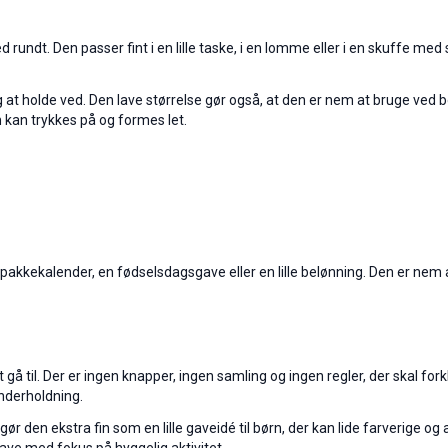
rundt. Den passer fint i en lille taske, i en lomme eller i en skuffe med
lig at holde ved. Den lave størrelse gør også, at den er nem at bruge ved bo
 kan trykkes på og formes let.
 pakkekalender, en fødselsdagsgave eller en lille belønning. Den er nem at
gå til. Der er ingen knapper, ingen samling og ingen regler, der skal fork
underholdning.
et gør den ekstra fin som en lille gaveidé til børn, der kan lide farveri