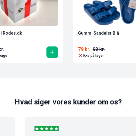
il Rodes.dk
Gummi Sandaler Blå
kr.
79
kr.
99
kr.
lbage
Ikke på lager
Hvad siger vores kunder om os?