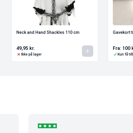
Neck and Hand Shackles 110 cm
Gavekort t
49,95
kr.
Fra:
100
Ikke på lager
Kun få ti