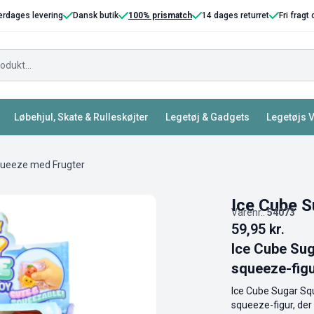
erdages levering
Dansk butik
100% prismatch
14 dages returret
Fri fragt
Løbehjul, Skate & Rulleskøjter
Legetøj & Gadgets
Legetøjs 
queeze med Frugter
Ice Cube 
Varenr.:
54073
59,95
kr.
Ice Cube Sug
squeeze-fig
Ice Cube Sugar Squ
squeeze-figur, der