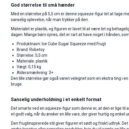
God størrelse til små hænder
Med en størrelse på 5,5 cm er denne squeeze-figur let at tage med 
sanselig oplevelse, når man trykker på den.
Materialet er plastik, og figuren er lavet til at være let og behage
dagen. Mange børn synes, det er rart at have noget i hånden, som
Produktnavn: Ice Cube Sugar Squeeze med Frugt
Brand: Robetoy
Størrelse: 5,5 cm
Materiale: plastik
Vægt: 0,15 kg
Aldersmærkning: 3+
Den lille størrelse gør også varen velegnet som en ekstra ting i en
bruge.
Sanselig underholdning i et enkelt format
Det smarte ved en squeeze-figur som denne er, at den er lige til at 
et godt valg, når du ønsker en lille vare, der giver hurtig og enkel 
Den frugtinspirerede stil giver figuren et sødt og friskt udtryk. D