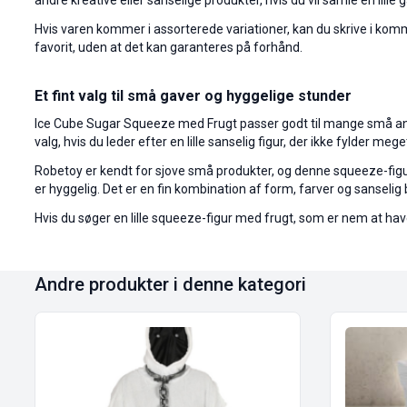
andre kreative eller sanselige produkter, hvis du vil samle en lille
Hvis varen kommer i assorterede variationer, kan du skrive i kom
favorit, uden at det kan garanteres på forhånd.
Et fint valg til små gaver og hyggelige stunder
Ice Cube Sugar Squeeze med Frugt passer godt til mange små anle
valg, hvis du leder efter en lille sanselig figur, der ikke fylder me
Robetoy er kendt for sjove små produkter, og denne squeeze-figur p
er hyggelig. Det er en fin kombination af form, farver og sanselig
Hvis du søger en lille squeeze-figur med frugt, som er nem at have
Andre produkter i denne kategori