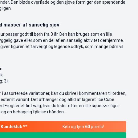
ænder. Den bløde overflade og den sjove form gør den spændende
g igen.
med masser af sanselig sjov
 passer godt til børn fra 3 år. Den kan bruges som en lille
yggelig gave eller som en del af en sanselig aktivitet derhjemme.
iver figuren et farverigt og legende udtryk, som mange børn vil
cm
ik
g: 3+
i assorterede variationer, kan du skrive i kommentaren til ordren,
bestemt variant. Det afhænger dog altid af lageret. Ice Cube
rugt er et fint valg, hvis du leder efter en lille squeeze-figur
 og en behagelig følelse i hånden.
Køb og tjen
60
points!