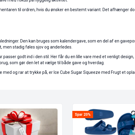
 gave med fokus på hyggelig aktivitet.
mentaren til ordren, hvis du ønsker en bestemt variant. Det afhænger do
dninger. Den kan bruges som kalendergave, som en del af en gavepose e
get, men stadig føles sjov og anderledes.
asser godt ind i den stil. Her får du en lille vare med et venligt desig
 brug, som gør den let at vælge til både gave og hverdag.
 med og rar at trykke på, er Ice Cube Sugar Squeeze med Frugt et oplagt v
Spar 20%