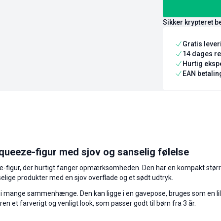
Sikker krypteret b
Gratis leve
14 dages re
Hurtig ekspe
EAN betaling
squeeze-figur med sjov og sanselig følelse
ze-figur, der hurtigt fanger opmærksomheden. Den har en kompakt stør
nselige produkter med en sjov overflade og et sødt udtryk.
 i mange sammenhænge. Den kan ligge i en gavepose, bruges som en lille
et farverigt og venligt look, som passer godt til børn fra 3 år.