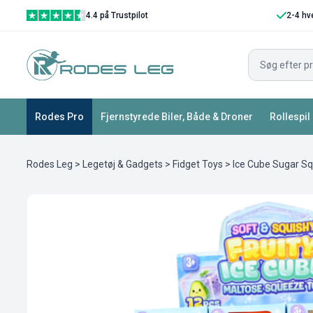
4.4 på Trustpilot
2-4 hv
Rodes Pro
Fjernstyrede Biler, Både & Droner
Rollespil
Rodes Leg
>
Legetøj & Gadgets
>
Fidget Toys
> Ice Cube Sugar S