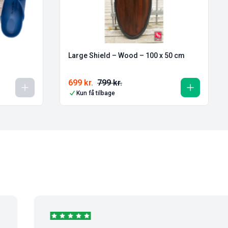
Large Shield – Wood – 100 x 50 cm
699
kr.
799
kr.
Kun få tilbage