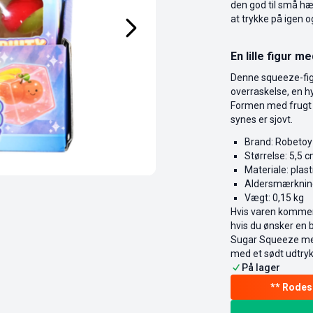
den god til små h
at trykke på igen o
En lille figur 
Denne squeeze-figur
overraskelse, en h
Formen med frugt g
synes er sjovt.
Brand: Robetoy
Størrelse: 5,5 
Materiale: plast
Aldersmærknin
Vægt: 0,15 kg
Hvis varen kommer 
hvis du ønsker en 
Sugar Squeeze med F
med et sødt udtryk
På lager