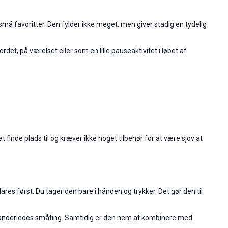
 små favoritter. Den fylder ikke meget, men giver stadig en tydelig
rdet, på værelset eller som en lille pauseaktivitet i løbet af
 finde plads til og kræver ikke noget tilbehør for at være sjov at
lares først. Du tager den bare i hånden og trykker. Det gør den til
ge og anderledes småting. Samtidig er den nem at kombinere med