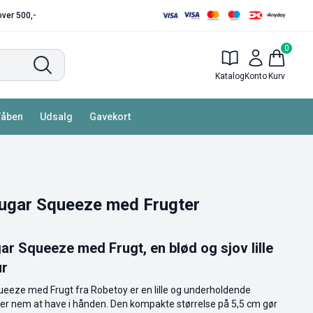
 over 500,-
0
Katalog
Konto
Kurv
Våben
Udsalg
Gavekort
Sugar Squeeze med Frugter
ar Squeeze med Frugt, en blød og sjov lille
ur
eeze med Frugt fra Robetoy er en lille og underholdende
 er nem at have i hånden. Den kompakte størrelse på 5,5 cm gør