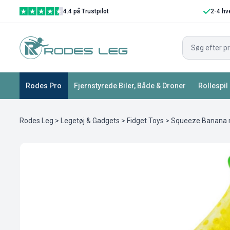
4.4 på Trustpilot
2-4 hv
Rodes Pro
Fjernstyrede Biler, Både & Droner
Rollespil
Rodes Leg
>
Legetøj & Gadgets
>
Fidget Toys
> Squeeze Banana 