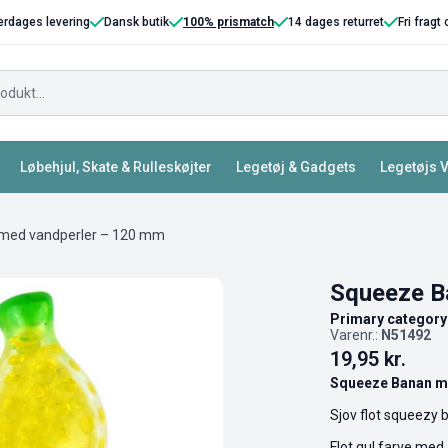
erdages levering
Dansk butik
100% prismatch
14 dages returret
Fri fragt
Løbehjul, Skate & Rulleskøjter
Legetøj & Gadgets
Legetøjs 
med vandperler – 120 mm
Squeeze B
Primary category
Varenr.:
N51492
19,95
kr.
Squeeze Banan m
Sjov flot squeezy
Flot gul farve med 