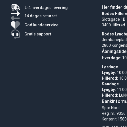
Her finder d
2-4 hverdages levering
Rodes Hiller
14 dages returret
Slotsgade 1B
God kundeservice
3400 Hillerød
Gratis support
Rodes Lyngb
Jernbaneplad
2800 Kongens
Åbningstide
Hverdage:
10
Lørdage
Lyngby:
10:00
Hillerød:
10:0
Søndage
Lyngby:
11:00
Hillerød:
Luk
Bankinforma
Spar Nord
Reg. nr.: 9056
Kontonr: 158