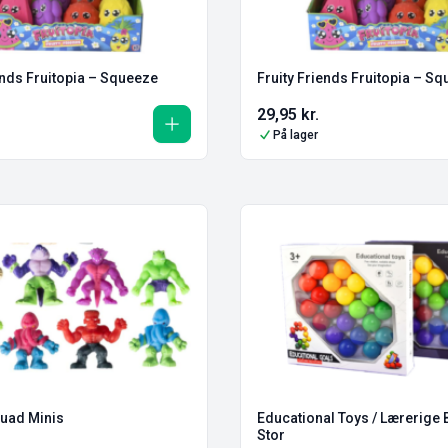
ends Fruitopia – Squeeze
Fruity Friends Fruitopia – S
29,95
kr.
På lager
quad Minis
Educational Toys / Lærerige 
Stor