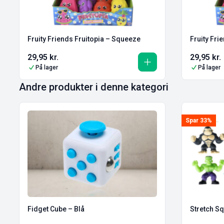
Fruity Friends Fruitopia – Squeeze
Fruity Fri
29,95
kr.
29,95
kr.
På lager
På lager
Andre produkter i denne kategori
Spar 33%
Fidget Cube – Blå
Stretch S