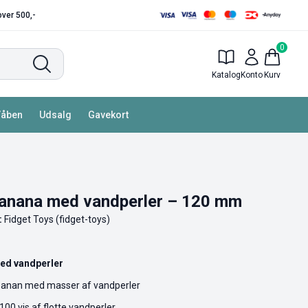
 over 500,-
0
Katalog
Konto
Kurv
Våben
Udsalg
Gavekort
anana med vandperler – 120 mm
:
Fidget Toys (fidget-toys)
ed vandperler
 banan med masser af vandperler
100 vis af flotte vandperler