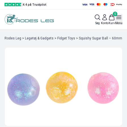
4.4 på Trustpilot
0
Søg
Konto
Kurv
Menu
Rodes Leg
>
Legetøj & Gadgets
>
Fidget Toys
> Squishy Sugar Ball – 60mm