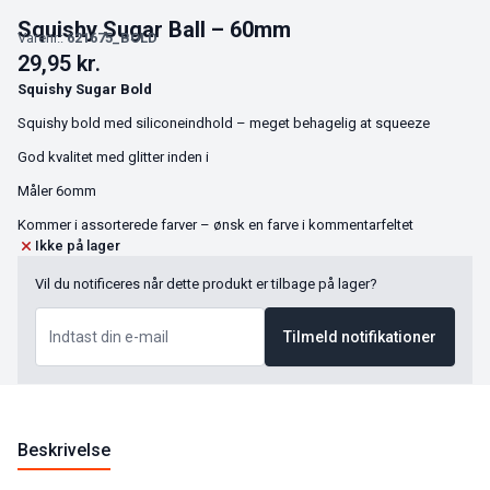
Squishy Sugar Ball – 60mm
Varenr.:
621675_BOLD
29,95
kr.
Squishy Sugar Bold
Squishy bold med siliconeindhold – meget behagelig at squeeze
God kvalitet med glitter inden i
Måler 6omm
Kommer i assorterede farver – ønsk en farve i kommentarfeltet
Ikke på lager
Vil du notificeres når dette produkt er tilbage på lager?
Tilmeld notifikationer
Beskrivelse