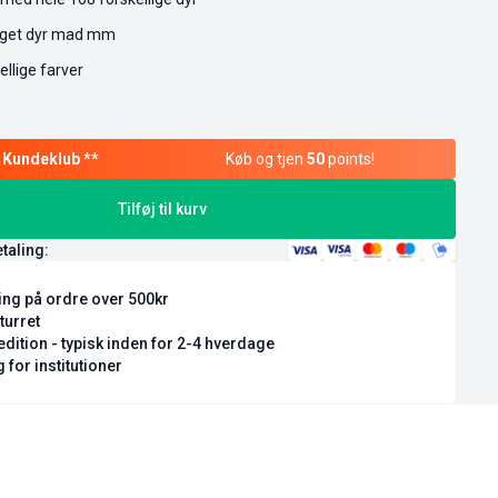
 eget dyr mad mm
llige farver
Køb og tjen
50
points!
Tilføj til kurv
etaling:
ring på ordre over 500kr
turret
dition - typisk inden for 2-4 hverdage
 for institutioner