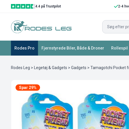
4.4 på Trustpilot
2-4 hv
Rodes Pro
Fjernstyrede Biler, Både & Droner
Rollespil
Rodes Leg
>
Legetøj & Gadgets
>
Gadgets
> Tamagotchi Pocket fri
Spar 29%