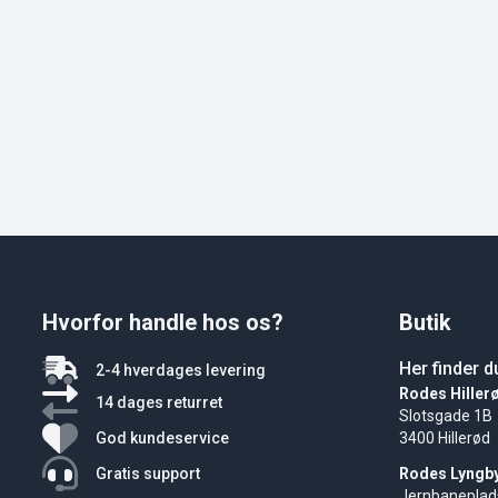
Hvorfor handle hos os?
Butik
Her finder d
2-4 hverdages levering
Rodes Hiller
14 dages returret
Slotsgade 1B
God kundeservice
3400 Hillerød
Gratis support
Rodes Lyngb
Jernbaneplad