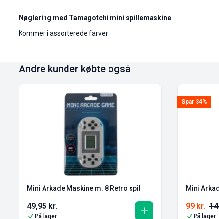
Nøglering med Tamagotchi mini spillemaskine
Kommer i assorterede farver
Andre kunder købte også
Spar 34%
Mini Arkade Maskine m. 8 Retro spil
Mini Arkad
49,95
kr.
99
kr.
1
På lager
På lager