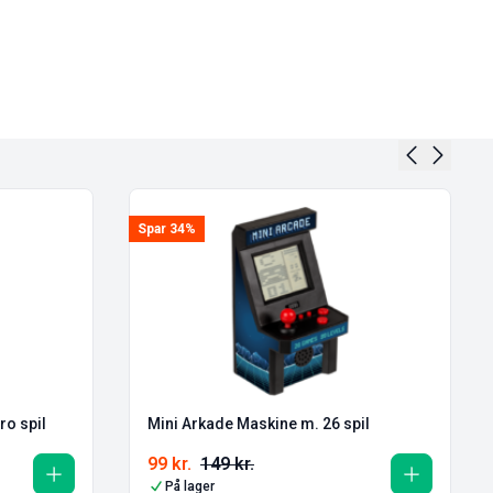
Spar 34%
ro spil
Mini Arkade Maskine m. 26 spil
99
kr.
149
kr.
På lager