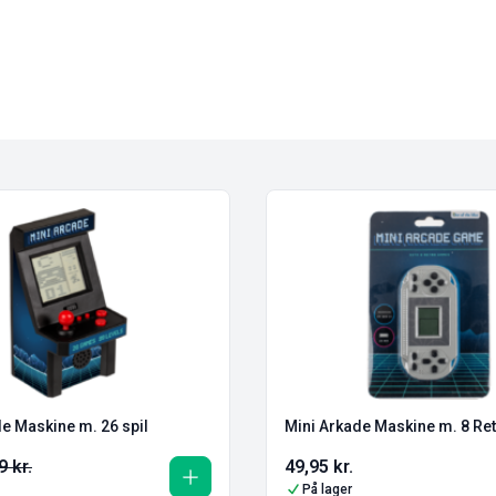
e Maskine m. 26 spil
Mini Arkade Maskine m. 8 Ret
49
kr.
49,95
kr.
På lager