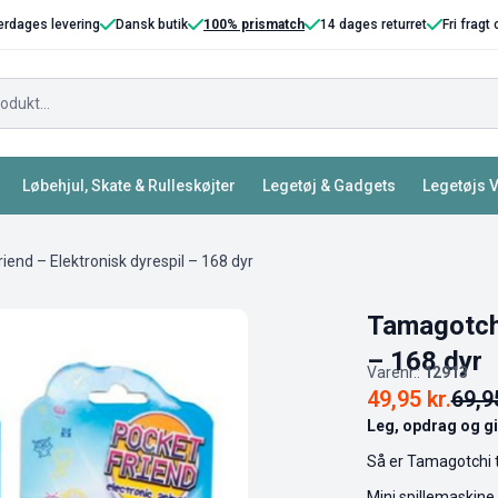
erdages levering
Dansk butik
100% prismatch
14 dages returret
Fri fragt
Løbehjul, Skate & Rulleskøjter
Legetøj & Gadgets
Legetøjs 
end – Elektronisk dyrespil – 168 dyr
Tamagotchi
– 168 dyr
Varenr.:
12913
49,95
kr.
69,
Leg, opdrag og gi
Så er Tamagotchi ti
Mini spillemaskine