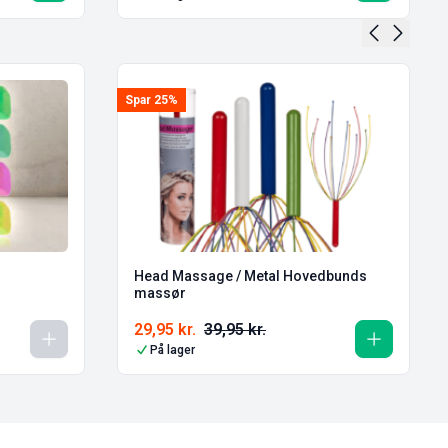
Spar 25%
Head Massage / Metal Hovedbunds
massør
29,95
kr.
39,95
kr.
På lager