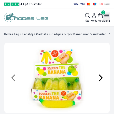
4.4 på Trustpilot
0
Søg
Konto
Kurv
Menu
Rodes Leg
>
Legetøj & Gadgets
>
Gadgets
> Sjov Banan med Vandperler – 1