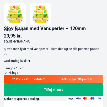
Sjov Banan med Vandperler – 120mm
Varenr.:
1374770
29,95
kr.
SQUISHY BANANA
Sjov banan fyldt med vandperler- klem den og se alle perlerne poppe
ud.
God kraftig kvalitet.
Længde 15 cm
På lager
Køb og tjen
30
points!
Tilføj til kurv
Sikker krypteret betaling: