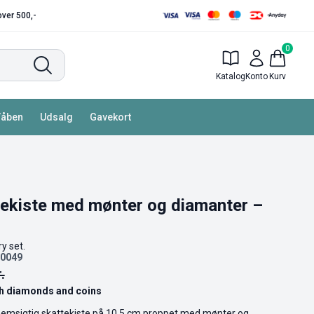
 over 500,-
0
Katalog
Konto
Kurv
Våben
Udsalg
Gavekort
tekiste med mønter og diamanter –
y set.
20049
.
th diamonds and coins
nemsigtig skattekiste på 10,5 cm proppet med mønter og