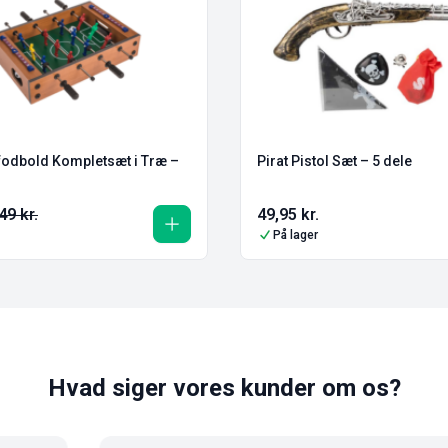
fodbold Kompletsæt i Træ –
Pirat Pistol Sæt – 5 dele
49
kr.
49,95
kr.
På lager
Hvad siger vores kunder om os?