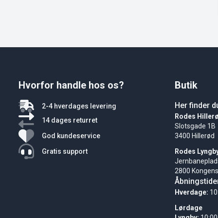
Hvorfor handle hos os?
Butik
Her finder d
2-4 hverdages levering
Rodes Hiller
14 dages returret
Slotsgade 1B
God kundeservice
3400 Hillerød
Gratis support
Rodes Lyngb
Jernbaneplad
2800 Kongens
Åbningstide
Hverdage:
10
Lørdage
Lyngby:
10:00