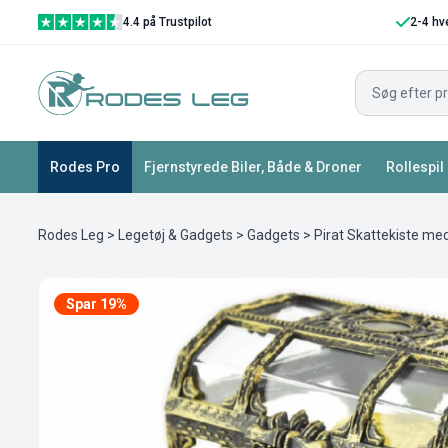
4.4 på Trustpilot
2-4 hv
Rodes Pro
Fjernstyrede Biler, Både & Droner
Rollespil
Rodes Leg
>
Legetøj & Gadgets
>
Gadgets
> Pirat Skattekiste m
Spar 19%