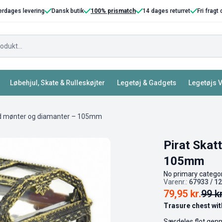
erdages levering
Dansk butik
100% prismatch
14 dages returret
Fri fragt
Løbehjul, Skate & Rulleskøjter
Legetøj & Gadgets
Legetøjs 
ed mønter og diamanter – 105mm
Pirat Skat
105mm
No primary categor
Varenr.:
67933 / 1
79,95
kr.
99
kr
Trasure chest wi
Særdeles flot gen