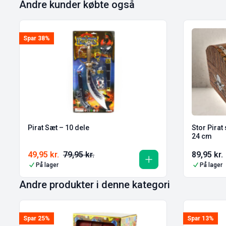
Andre kunder købte også
Spar 38%
Pirat Sæt – 10 dele
Stor Pirat
24 cm
49,95
kr.
79,95
kr.
89,95
kr.
På lager
På lager
Andre produkter i denne kategori
Spar 25%
Spar 13%