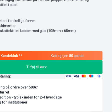
llet i plast
er i forskellige farver
guldmønter
et skattekiste i kobber med glas (105mm x 65mm)
Køb og tjen
80
points!
Tilføj til kurv
etaling:
ring på ordre over 500kr
turret
dition - typisk inden for 2-4 hverdage
 for institutioner