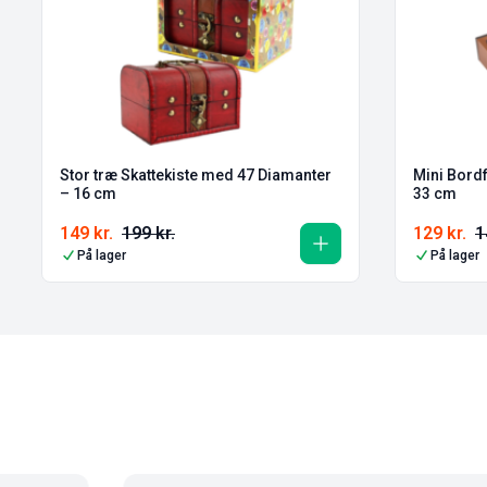
Stor træ Skattekiste med 47 Diamanter
Mini Bord
– 16 cm
33 cm
149
kr.
199
kr.
129
kr.
1
På lager
På lager