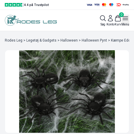
4.4 på Trustpilot
0
Søg
Konto
Kurv
Menu
Rodes Leg
>
Legetøj & Gadgets
>
Halloween
>
Halloween Pynt
> Kæmpe Edderk