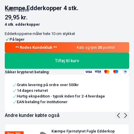
Kæmpe Edderkopper 4 stk.
Varenr.:
26293
29,95
kr.
4 stk. edderkopper
Edderkopperne måler hele 10 cm stykket
På lager
Køb og tjen
30
points!
Tilføj til kurv
Sikker krypteret betaling:
Gratis levering på ordre over 500kr
14 dages returret
Hurtig ekspedition - typisk inden for 2-4 hverdage
EAN betaling for institutioner
Andre kunder købte også
Kæmpe Fjernstyret Fugle Edderkop
Spar 20%