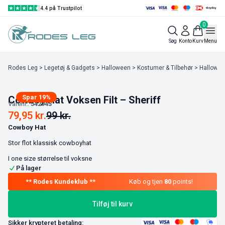
4.4 på Trustpilot
0
Søg
Konto
Kurv
Menu
Rodes Leg
>
Legetøj & Gadgets
>
Halloween
>
Kostumer & Tilbehør
>
Hallowee
Spar 19%
Cowboy Hat Voksen Filt – Sheriff
Varenr.:
542943
79,95
kr.
99
kr.
Cowboy Hat
Stor flot klassisk cowboyhat
I one size størrelse til voksne
På lager
Køb og tjen
80
points!
Tilføj til kurv
Sikker krypteret betaling: