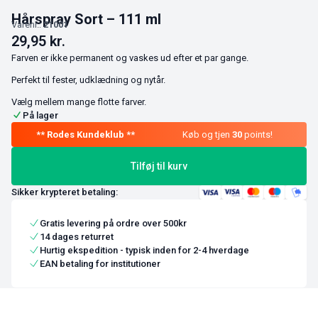
Hårspray Sort – 111 ml
Varenr.:
21001
29,95
kr.
Farven er ikke permanent og vaskes ud efter et par gange.
Perfekt til fester, udklædning og nytår.
Vælg mellem mange flotte farver.
På lager
Køb og tjen
30
points!
Tilføj til kurv
Sikker krypteret betaling:
Gratis levering på ordre over 500kr
14 dages returret
Hurtig ekspedition - typisk inden for 2-4 hverdage
EAN betaling for institutioner