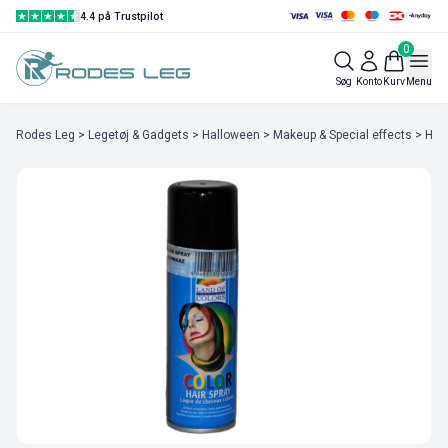
4.4 på Trustpilot
0
Søg
Konto
Kurv
Menu
Rodes Leg
>
Legetøj & Gadgets
>
Halloween
>
Makeup & Special effects
> Hårs