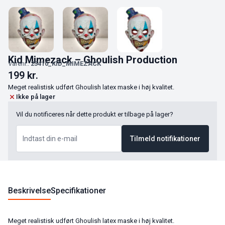
Kid Mimezack – Ghoulish Production
Varenr.:
25410_KID_MIMEZACK
199
kr.
Meget realistisk udført Ghoulish latex maske i høj kvalitet.
Ikke på lager
Vil du notificeres når dette produkt er tilbage på lager?
Tilmeld notifikationer
Beskrivelse
Specifikationer
Meget realistisk udført Ghoulish latex maske i høj kvalitet.