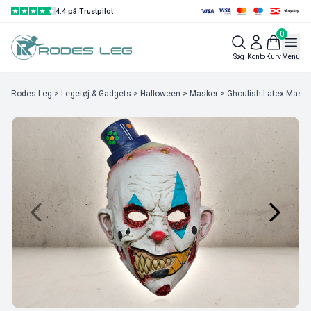
4.4 på Trustpilot
0
Søg
Konto
Kurv
Menu
Rodes Leg
>
Legetøj & Gadgets
>
Halloween
>
Masker
>
Ghoulish Latex Maske