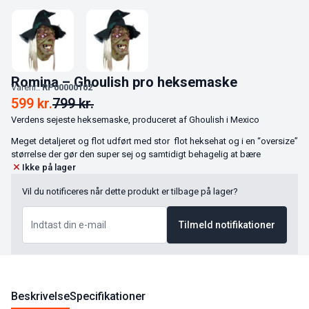
Romina – Ghoulish pro heksemaske
Varenr.:
RP00000102
599
kr.
799
kr.
Verdens sejeste heksemaske, produceret af Ghoulish i Mexico
Meget detaljeret og flot udført med stor flot heksehat og i en “oversize”
størrelse der gør den super sej og samtidigt behagelig at bære
Ikke på lager
Vil du notificeres når dette produkt er tilbage på lager?
Tilmeld notifikationer
Beskrivelse
Specifikationer