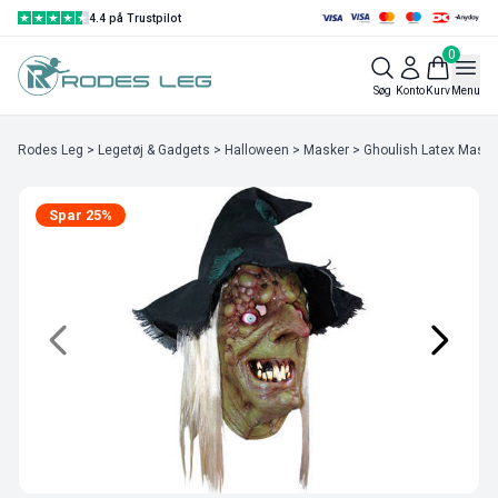
4.4 på Trustpilot
0
Søg
Konto
Kurv
Menu
Rodes Leg
>
Legetøj & Gadgets
>
Halloween
>
Masker
>
Ghoulish Latex Maske
Spar 25%