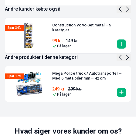
Andre kunder købte også
Construction Volvo Set metal – 5
Spar 34%
køretøjer
99
kr.
149
kr.
På lager
Andre produkter i denne kategori
Mega Police truck / Autotransporter –
Spar 17%
Med 6 metalbiler mm – 42 cm
249
kr.
299
kr.
På lager
Hvad siger vores kunder om os?