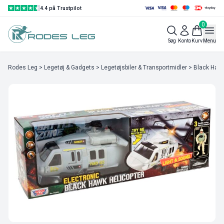
4.4 på Trustpilot
0
Søg
Konto
Kurv
Menu
Rodes Leg
>
Legetøj & Gadgets
>
Legetøjsbiler & Transportmidler
> Black Hawk