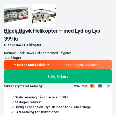
Black Hawk Helikopter – med Lyd og Lys
Varenr.:
21193
399
kr.
Black Hawk Helikopter
Kæmpe Black Hawk Helikopter med 3 figurer
På lager
Køb og tjen
399
points!
Tilføj til kurv
Sikker krypteret betaling:
Gratis levering på ordre over 500kr
14 dages returret
Hurtig ekspedition - typisk inden for 2-4 hverdage
EAN betaling for institutioner