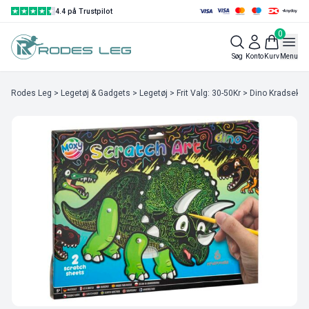
4.4 på Trustpilot
0
Søg
Konto
Kurv
Menu
Rodes Leg
>
Legetøj & Gadgets
>
Legetøj
>
Frit Valg: 30-50Kr
> Dino Kradsekun