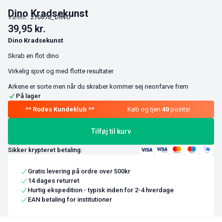
Dino Kradsekunst
Varenr.:
270070_DINO
39,95
kr.
Dino Kradsekunst
Skrab en flot dino
Virkelig sjovt og med flotte resultater
Arkene er sorte men når du skraber kommer sej neonfarve frem
På lager
Køb og tjen
40
points!
Tilføj til kurv
Sikker krypteret betaling:
Gratis levering på ordre over 500kr
14 dages returret
Hurtig ekspedition - typisk inden for 2-4 hverdage
EAN betaling for institutioner