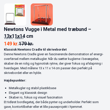
Newtons Vugge i Metal med træbund –
13x11x14 cm
Varenr.:
50537
149
kr.
179
kr.
Klassisk Newtons Cradle til skrivebordet
Denne Newtons Cradle giver en fascinerende demonstration af energi­
overførsel mellem metalkugler. Når du sætter kuglerne i bevægelse,
skaber de en rolig og hypnotisk rytme, der giver fokus og afslapning i
hverdagen. Med målene 13 x 11 x 14 cm passer den perfekt på
skrivebordet eller en hylde.
Højdepunkter:
Metalkugler og stabil plastikbase
Elegant og klassisk design
Skaber ro, fokus og visuel fascination
Et tidløst bordlegetøj, der både pynter og underholder. Perfekt som
gave, kontortilbehør eller et lille pauseprojekt i hjemmet.