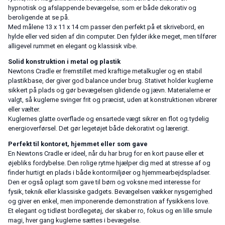
hypnotisk og afslappende bevægelse, som er både dekorativ og
beroligende at se på.
Med målene 13 x 11 x 14 cm passer den perfekt på et skrivebord, en
hylde eller ved siden af din computer. Den fylder ikke meget, men tilfører
alligevel rummet en elegant og klassisk vibe.
Solid konstruktion i metal og plastik
Newtons Cradle er fremstillet med kraftige metalkugler og en stabil
plastikbase, der giver god balance under brug. Stativet holder kuglerne
sikkert på plads og gør bevægelsen glidende og jævn. Materialerne er
valgt, så kuglerne svinger frit og præcist, uden at konstruktionen vibrerer
eller vælter.
Kuglernes glatte overflade og ensartede vægt sikrer en flot og tydelig
energi­overførsel. Det gør legetøjet både dekorativt og lærerigt.
Perfekt til kontoret, hjemmet eller som gave
En Newtons Cradle er ideel, når du har brug for en kort pause eller et
øjebliks fordybelse. Den rolige rytme hjælper dig med at stresse af og
finder hurtigt en plads i både kontormiljøer og hjemmearbejdspladser.
Den er også oplagt som gave til børn og voksne med interesse for
fysik, teknik eller klassiske gadgets. Bevægelsen vækker nysgerrighed
og giver en enkel, men imponerende demonstration af fysikkens love.
Et elegant og tidløst bordlegetøj, der skaber ro, fokus og en lille smule
magi, hver gang kuglerne sættes i bevægelse.