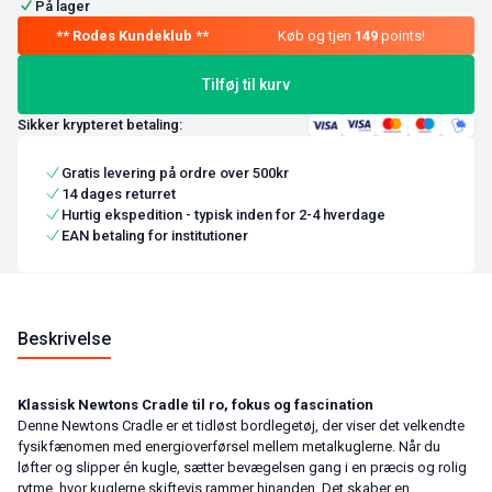
På lager
Køb og tjen
149
points!
Tilføj til kurv
Sikker krypteret betaling:
Gratis levering på ordre over 500kr
14 dages returret
Hurtig ekspedition - typisk inden for 2-4 hverdage
EAN betaling for institutioner
Beskrivelse
Klassisk Newtons Cradle til ro, fokus og fascination
Denne Newtons Cradle er et tidløst bordlegetøj, der viser det velkendte
fysikfænomen med energi­overførsel mellem metalkuglerne. Når du
løfter og slipper én kugle, sætter bevægelsen gang i en præcis og rolig
rytme, hvor kuglerne skiftevis rammer hinanden. Det skaber en