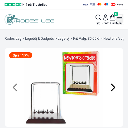
4.4 på Trustpilot
0
Søg
Konto
Kurv
Menu
Rodes Leg
>
Legetøj & Gadgets
>
Legetøj
>
Frit Valg: 30-50Kr
> Newtons Vugge
Spar 17%