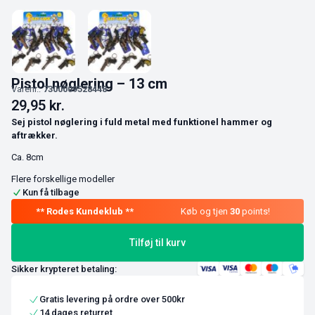
Pistol nøglering – 13 cm
Varenr.:
7300009528448
29,95
kr.
Sej pistol nøglering i fuld metal med funktionel hammer og
aftrækker.
Ca. 8cm
Flere forskellige modeller
Kun få tilbage
Køb og tjen
30
points!
Tilføj til kurv
Sikker krypteret betaling:
Gratis levering på ordre over 500kr
14 dages returret