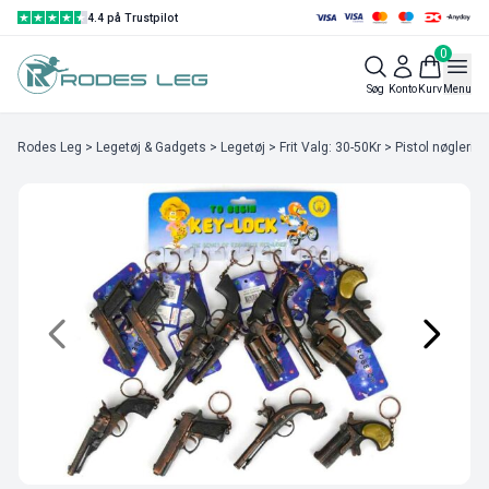
4.4 på Trustpilot
0
Søg
Konto
Kurv
Menu
Rodes Leg
>
Legetøj & Gadgets
>
Legetøj
>
Frit Valg: 30-50Kr
> Pistol nøglerin