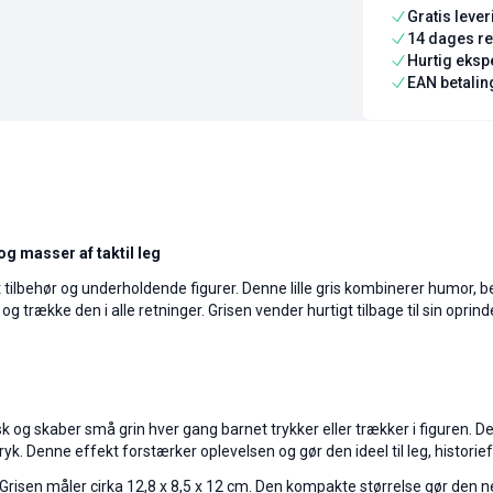
Gratis leve
14 dages re
Hurtig ekspe
EAN betaling
g masser af taktil leg
vt tilbehør og underholdende figurer. Denne lille gris kombinerer humor, b
g trække den i alle retninger. Grisen vender hurtigt tilbage til sin opri
sk og skaber små grin hver gang barnet trykker eller trækker i figuren. 
 Denne effekt forstærker oplevelsen og gør den ideel til leg, historiefo
Grisen måler cirka 12,8 x 8,5 x 12 cm. Den kompakte størrelse gør den nem