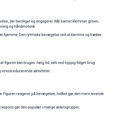
levelse, der beroliger og engagerer. Når barnet klemmer grisen,
apning og håndmotorik.
en eller hjemme. Den rytmiske bevægelse ved at klemme og trække
t figuren kan bruges i lang tid, selv ved hyppig fidget-brug.
og stressreducerende aktiviteter.
 lege. Figuren reagerer på bevægelser, hvilket gør den mere levende
ig respons gør den populær i mange aldersgrupper.