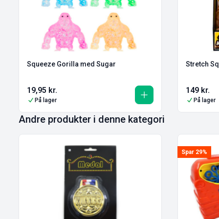
Squeeze Gorilla med Sugar
Stretch S
19,95
kr.
149
kr.
På lager
På lager
Andre produkter i denne kategori
Spar 29%