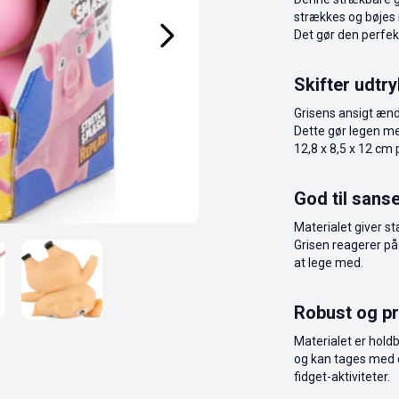
strækkes og bøjes i 
Det gør den perfekt 
Skifter udtr
Grisens ansigt ænd
Dette gør legen m
12,8 x 8,5 x 12 cm
God til sans
Materialet giver st
Grisen reagerer på 
at lege med.
Robust og pr
Materialet er holdb
og kan tages med o
fidget-aktiviteter.