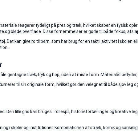
 materiale reagerer tydeligt på pres og træk, hvilket skaber en fysisk op
e og bløde overflade. Disse fornemmelser er gode til både fokus, afsl
j. Det kan give ro til børn, som har brug for en taktil aktivitet i skol
tion.
r
tåle gentagne træk, tryk og hop, uden at miste form. Materialet betyder, a
urnerer til sin originale form, hvilket gør den velegnet til både sjov leg 
d. Den lille gris kan bruges i rollespil, historiefortællinger og kreative
ning i skoler og institutioner. Kombinationen af stræk, komik og sansel