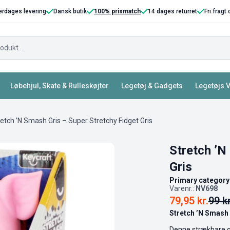
erdages levering
Dansk butik
100% prismatch
14 dages returret
Fri fragt
Løbehjul, Skate & Rulleskøjter
Legetøj & Gadgets
Legetøjs 
etch ’N Smash Gris – Super Stretchy Fidget Gris
Stretch ’N
Gris
Primary category
Varenr.:
NV698
79,95
kr.
99
kr
Stretch ’N Smash 
Denne strækbare gr