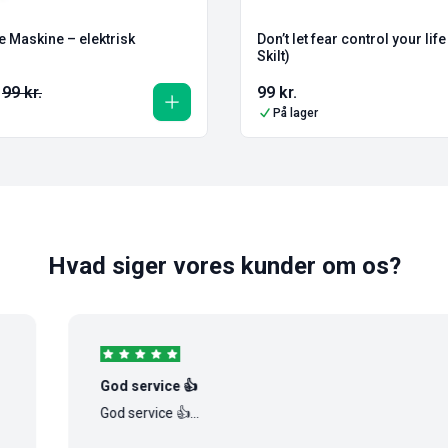
 Maskine – elektrisk
Don’t let fear control your lif
Skilt)
99
kr.
99
kr.
På lager
Hvad siger vores kunder om os?
God service 👍
God service 👍...