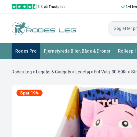
4.4 på Trustpilot
2-4 hv
Rodes Pro
Fjernstyrede Biler, Både & Droner
Rollespil
Rodes Leg
>
Legetøj & Gadgets
>
Legetøj
>
Frit Valg: 30-50Kr
> Str
Spar 19%