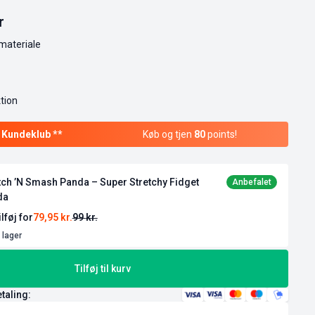
r
materiale
tion
Køb og tjen
80
points!
tch ’N Smash Panda – Super Stretchy Fidget
da
ilføj for
79,95
kr.
99
kr.
 lager
Tilføj til kurv
etaling: