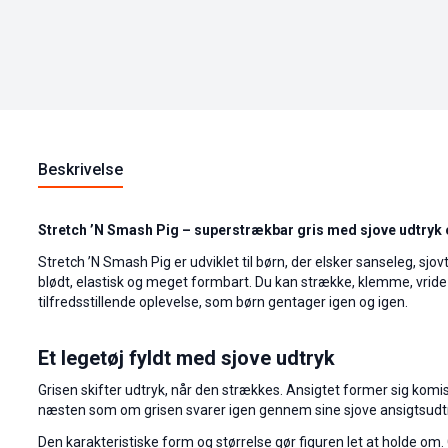
Beskrivelse
Stretch ’N Smash Pig – superstrækbar gris med sjove udtryk o
Stretch ’N Smash Pig er udviklet til børn, der elsker sanseleg, sjo
blødt, elastisk og meget formbart. Du kan strække, klemme, vride o
tilfredsstillende oplevelse, som børn gentager igen og igen.
Et legetøj fyldt med sjove udtryk
Grisen skifter udtryk, når den strækkes. Ansigtet former sig komi
næsten som om grisen svarer igen gennem sine sjove ansigtsudtryk.
Den karakteristiske form og størrelse gør figuren let at holde om. 