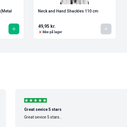
e (Metal
Neck and Hand Shackles 110 cm
49,95
kr.
Ikke på lager
Great sevice 5 stars
S
Great sevice 5 stars...
S