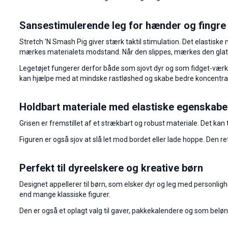
Sansestimulerende leg for hænder og fingre
Stretch ’N Smash Pig giver stærk taktil stimulation. Det elastiske
mærkes materialets modstand. Når den slippes, mærkes den glatt
Legetøjet fungerer derfor både som sjovt dyr og som fidget-værktø
kan hjælpe med at mindske rastløshed og skabe bedre koncentra
Holdbart materiale med elastiske egenskabe
Grisen er fremstillet af et strækbart og robust materiale. Det kan 
Figuren er også sjov at slå let mod bordet eller lade hoppe. Den ret
Perfekt til dyreelskere og kreative børn
Designet appellerer til børn, som elsker dyr og leg med personlighe
end mange klassiske figurer.
Den er også et oplagt valg til gaver, pakkekalendere og som beløn