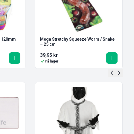
 – 120mm
Mega Stretchy Squeeze Worm / Snake
– 25 cm
39,95
kr.
På lager