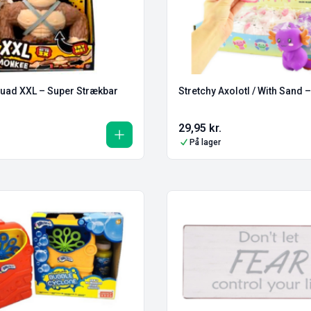
quad XXL – Super Strækbar
Stretchy Axolotl / With Sand
29,95
kr.
På lager