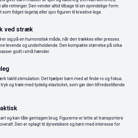
alle retninger. Den vender altid tilbage til sin oprindelige form.
som fidget-legetøj eller sjov figuren til kreative lege.
yk ved stræk
rer sig på en humoristisk måde, når den trækkes eller presses.
ere levende og underholdende. Den kompakte størrelse på cirka
 passer godt i små hænder.
eleg
ærk taktil stimulation. Det hjælper børn med at finde ro og fokus.
tryk og træk med tydelig elasticitet, som gør den tilfredsstillende
aktisk
art og kan tåle gentagen brug. Figurerne er lette at transportere
veralt. Den er oplagt til dyreelskere og børn med interesse for