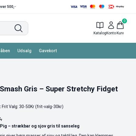
 over 500,-
0
Katalog
Konto
Kurv
Våben
Udsalg
Gavekort
 Smash Gris – Super Stretchy Fidget
:
Frit Valg: 30-50Kr (frit-valg-30kr)
.
Pig – strækbar og sjov gris til sanseleg
is giver børn masser af sjov og taktil leg. Den kan klemmes,