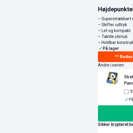
Højdepunkte
– Superstrækbart 
– Skifter udtryk
– Let og kompakt
– Taktile stimuli
– Holdbar konstruk
På lager
Andre i serien:
Stre
Pan
T
På
Sikker krypteret b