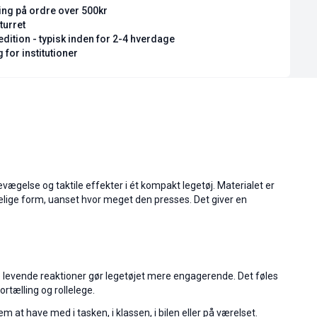
ring på ordre over 500kr
turret
dition - typisk inden for 2-4 hverdage
 for institutioner
evægelse og taktile effekter i ét kompakt legetøj. Materialet er
ndelige form, uanset hvor meget den presses. Det giver en
De levende reaktioner gør legetøjet mere engagerende. Det føles
rtælling og rollelege.
 at have med i tasken, i klassen, i bilen eller på værelset.