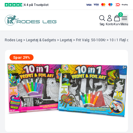
4.4 på Trustpilot
0
Søg
Konto
Kurv
Menu
Rodes Leg
>
Legetøj & Gadgets
>
Legetøj
>
Frit Valg: 50-100Kr
> 10 i 1 Fløjl og
Spar 29%