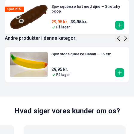
Sjov squeeze lort med øjne – Stretchy
Spar 25%
poop
29,95
kr.
39,95
kr.
På lager
Andre produkter i denne kategori
Sjov stor Squeeze Banan – 15 cm
29,95
kr.
På lager
Hvad siger vores kunder om os?