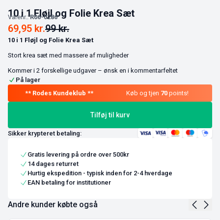
10 i 1 Fløjl og Folie Krea Sæt
Varenr.:
R06-0286
69,95
kr.
99
kr.
10 i 1 Fløjl og Folie Krea Sæt
Stort krea sæt med massere af muligheder
Kommer i 2 forskellige udgaver – ønsk en i kommentarfeltet
På lager
Køb og tjen
70
points!
Tilføj til kurv
Sikker krypteret betaling:
Gratis levering på ordre over 500kr
14 dages returret
Hurtig ekspedition - typisk inden for 2-4 hverdage
EAN betaling for institutioner
Andre kunder købte også