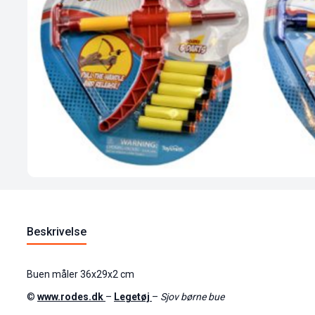
Beskrivelse
Buen måler 36x29x2 cm
©
www.rodes.dk
–
Legetøj
–
Sjov børne bue