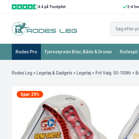
4.4 på Trustpilot
2-4 hv
Rodes Pro
Fjernstyrede Biler, Både & Droner
Rollespil
Rodes Leg
>
Legetøj & Gadgets
>
Legetøj
>
Frit Valg: 50-100Kr
> B
Spar 29%