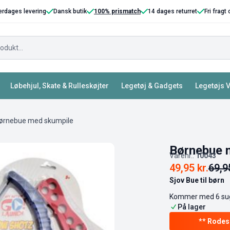
erdages levering
Dansk butik
100% prismatch
14 dages returret
Fri fragt
Løbehjul, Skate & Rulleskøjter
Legetøj & Gadgets
Legetøjs 
ørnebue med skumpile
Børnebue 
Varenr.:
10043
49,95
kr.
69,
Sjov Bue til børn
Kommer med 6 sug
På lager