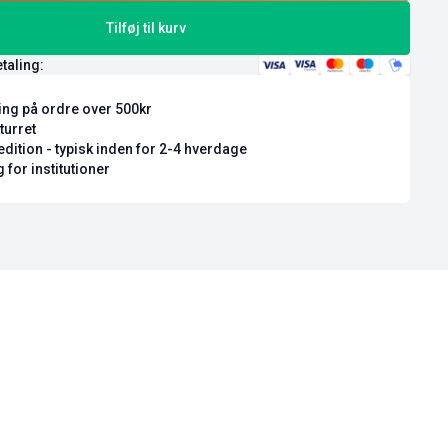
Tilføj til kurv
etaling:
ring på ordre over 500kr
turret
dition - typisk inden for 2-4 hverdage
 for institutioner