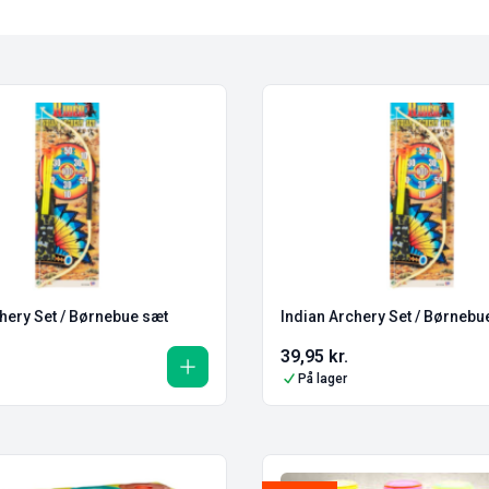
hery Set / Børnebue sæt
Indian Archery Set / Børnebu
39,95
kr.
På lager