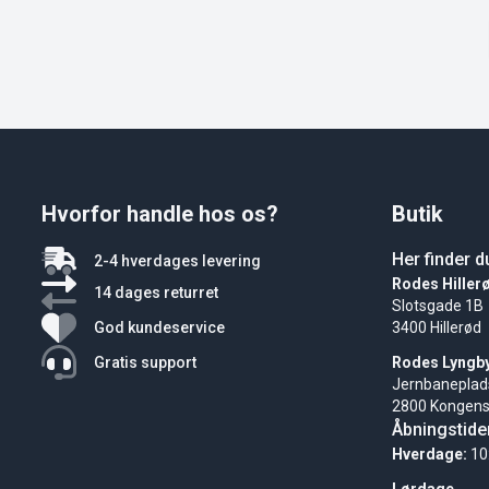
Hvorfor handle hos os?
Butik
Her finder d
2-4 hverdages levering
Rodes Hiller
14 dages returret
Slotsgade 1B
God kundeservice
3400 Hillerød
Gratis support
Rodes Lyngb
Jernbaneplad
2800 Kongens
Åbningstide
Hverdage:
10
Lørdage