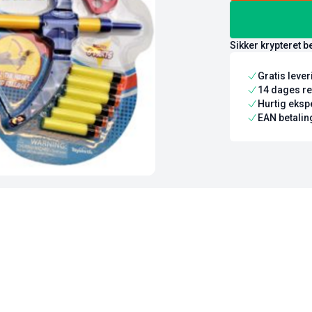
Sikker krypteret b
Gratis leve
14 dages re
Hurtig ekspe
EAN betaling