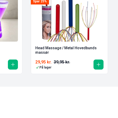
Spar 25%
Head Massage / Metal Hovedbunds
massør
29,95
kr.
39,95
kr.
På lager