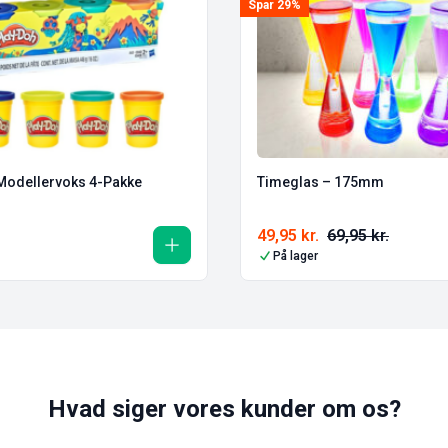
Spar 29%
Modellervoks 4-Pakke
Timeglas – 175mm
49,95
kr.
69,95
kr.
På lager
Hvad siger vores kunder om os?