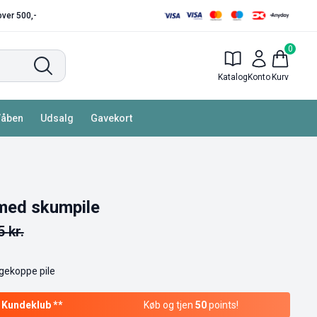
 over 500,-
0
Katalog
Konto
Kurv
Våben
Udsalg
Gavekort
med skumpile
95
kr.
ekoppe pile
Køb og tjen
50
points!