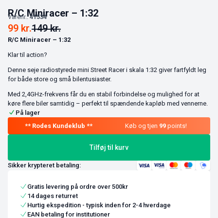
R/C Miniracer – 1:32
Varenr.:
41534
99
kr.
149
kr.
R/C Miniracer – 1:32
Klar til action?
Denne seje radiostyrede mini Street Racer i skala 1:32 giver fartfyldt leg
for både store og små bilentusiaster.
Med 2,4GHz-frekvens får du en stabil forbindelse og mulighed for at
køre flere biler samtidig – perfekt til spændende kapløb med vennerne.
På lager
Køb og tjen
99
points!
Tilføj til kurv
Sikker krypteret betaling:
Gratis levering på ordre over 500kr
14 dages returret
Hurtig ekspedition - typisk inden for 2-4 hverdage
EAN betaling for institutioner