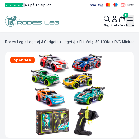
4.4 på Trustpilot
0
Søg
Konto
Kurv
Menu
Rodes Leg
>
Legetøj & Gadgets
>
Legetøj
>
Frit Valg: 50-100Kr
> R/C Miniracer
Spar 34%