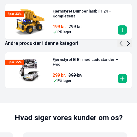
Fjernstyret Dumper lastbil 1:24 –
Spar 33%
Kompletsæt
199
kr.
299
kr.
På lager
Andre produkter i denne kategori
Fjernstyret El Bil med Ladestander –
Spar 25%
Hvid
299
kr.
399
kr.
På lager
Hvad siger vores kunder om os?