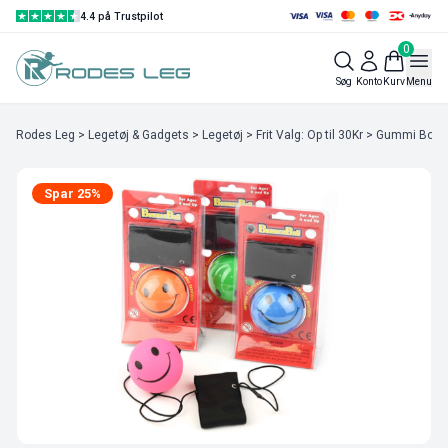
4.4 på Trustpilot
0
Søg
Konto
Kurv
Menu
Rodes Leg
>
Legetøj & Gadgets
>
Legetøj
>
Frit Valg: Op til 30Kr
> Gummi Bold
Spar 25%