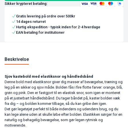
Sikker krypteret betaling:
Gratis levering på ordre over 500kr
14 dages returret
Hurtig ekspedition - typisk inden for 2-4 hverdage
EAN betaling for institutioner
Beskrivelse
Sjov kastebold med elastiksnor og håndledsbånd
Denne bold med elastiksnor giver dig masser af bevægelse, træning og
leg på en sikker og sjov måde. Bolden fås i fire flotte farver: orange, blå,
grøn og pink. Den er fastgjort til en elastisk snor, som igen er monteret
på et justerbart håndledsbånd. Du tager båndet på, kaster bolden væk
fra dig – og bolden kommer tilbage, så du kan gribe den igen.
Det gør legetøjet perfekt til både indendørs og udendørs brug, og du
kan lege alene uden at skulle løbe efter bolden. Elastikken sørger for en
naturlig og behagelig bevægelse, som gør legen rytmisk og
motiverende.