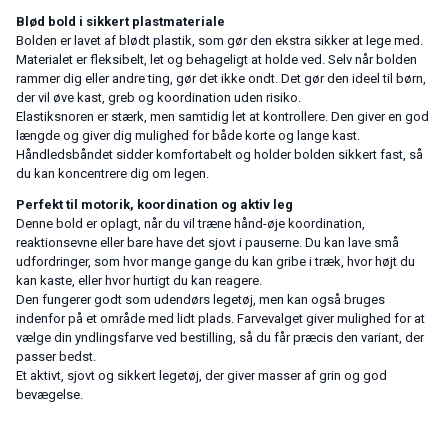
Blød bold i sikkert plastmateriale
Bolden er lavet af blødt plastik, som gør den ekstra sikker at lege med.
Materialet er fleksibelt, let og behageligt at holde ved. Selv når bolden
rammer dig eller andre ting, gør det ikke ondt. Det gør den ideel til børn,
der vil øve kast, greb og koordination uden risiko.
Elastiksnoren er stærk, men samtidig let at kontrollere. Den giver en god
længde og giver dig mulighed for både korte og lange kast.
Håndledsbåndet sidder komfortabelt og holder bolden sikkert fast, så
du kan koncentrere dig om legen.
Perfekt til motorik, koordination og aktiv leg
Denne bold er oplagt, når du vil træne hånd-øje koordination,
reaktionsevne eller bare have det sjovt i pauserne. Du kan lave små
udfordringer, som hvor mange gange du kan gribe i træk, hvor højt du
kan kaste, eller hvor hurtigt du kan reagere.
Den fungerer godt som udendørs legetøj, men kan også bruges
indenfor på et område med lidt plads. Farvevalget giver mulighed for at
vælge din yndlingsfarve ved bestilling, så du får præcis den variant, der
passer bedst.
Et aktivt, sjovt og sikkert legetøj, der giver masser af grin og god
bevægelse.