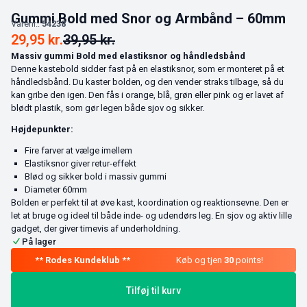
Gummi Bold med Snor og Armbånd – 60mm
Varenr.:
54238
29,95
kr.
39,95
kr.
Massiv gummi Bold med elastiksnor og håndledsbånd
Denne kastebold sidder fast på en elastiksnor, som er monteret på et
håndledsbånd. Du kaster bolden, og den vender straks tilbage, så du
kan gribe den igen. Den fås i orange, blå, grøn eller pink og er lavet af
blødt plastik, som gør legen både sjov og sikker.
Højdepunkter:
Fire farver at vælge imellem
Elastiksnor giver retur-effekt
Blød og sikker bold i massiv gummi
Diameter 60mm
Bolden er perfekt til at øve kast, koordination og reaktionsevne. Den er
let at bruge og ideel til både inde- og udendørs leg. En sjov og aktiv lille
gadget, der giver timevis af underholdning.
På lager
Køb og tjen
30
points!
Tilføj til kurv