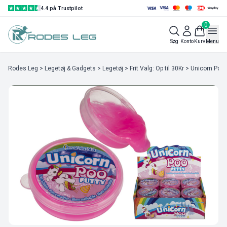
4.4 på Trustpilot
0
Søg
Konto
Kurv
Menu
Rodes Leg
>
Legetøj & Gadgets
>
Legetøj
>
Frit Valg: Op til 30Kr
> Unicorn Poo 