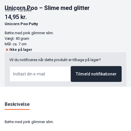
Unicorn Poo – Slime med glitter
Varenr.:
12/2066
14,95
kr.
Unicorn Poo Putty
Bøtte med pink glimmer slim.
Vægt: 40 gram
Mål: ca. 7 cm
Ikke på lager
Vil du notificeres når dette produkt er tilbage på lager?
Tilmeld notifikationer
Beskrivelse
Bøtte med pink glimmer slim.