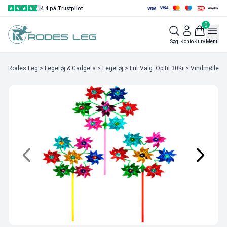
4.4 på Trustpilot
0
Søg
Konto
Kurv
Menu
Rodes Leg
>
Legetøj & Gadgets
>
Legetøj
>
Frit Valg: Op til 30Kr
> Vindmølle st