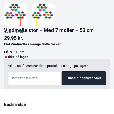
Vindmølle stor – Med 7 møller – 53 cm
Varenr.:
90507
29,95
kr.
Flot Vindmølle i mange flotte farver
Måler 19,5 cm
Ikke på lager
Vil du notificeres når dette produkt er tilbage på lager?
Tilmeld notifikationer
Beskrivelse