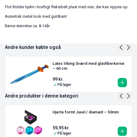
Flot Ridder hjelm i kraftigt fleksibelt plast med visir, der kan vippes op.
Autentisk metal look med guldkant
Børne størrelse ca. 8-14år
Andre kunder købte også
Latex Viking Sværd med glasfiberkerne
– 60 cm
99
kr.
På lager
Andre produkter i denne kategori
Hjerte formt Juvel / diamant – 50mm
59,95
kr.
På lager