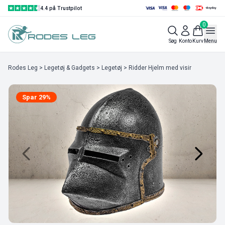
4.4 på Trustpilot
0
Søg
Konto
Kurv
Menu
Rodes Leg
>
Legetøj & Gadgets
>
Legetøj
> Ridder Hjelm med visir
Spar 29%