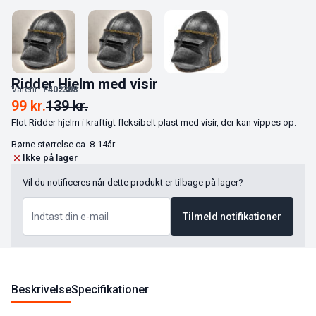
Ridder Hjelm med visir
Varenr.:
F402308
99
kr.
139
kr.
Flot Ridder hjelm i kraftigt fleksibelt plast med visir, der kan vippes op.
Børne størrelse ca. 8-14år
Ikke på lager
Vil du notificeres når dette produkt er tilbage på lager?
Tilmeld notifikationer
Beskrivelse
Specifikationer