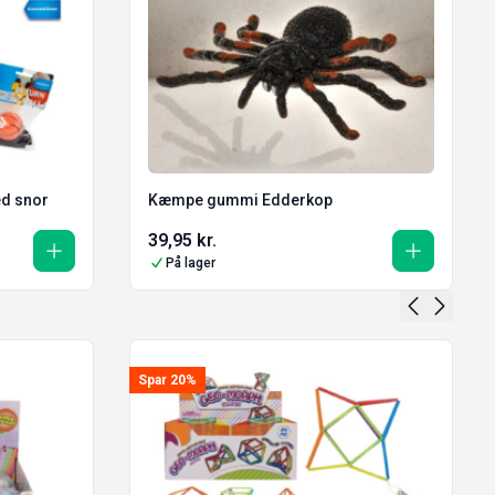
d snor
Kæmpe gummi Edderkop
39,95
kr.
På lager
Spar 20%