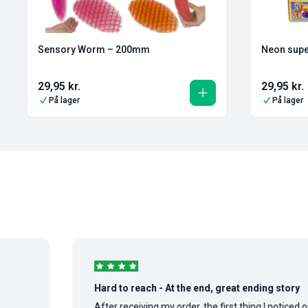
Sensory Worm – 200mm
Neon supe
29,95
kr.
29,95
kr.
På lager
På lager
Hard to reach - At the end, great ending story
After receiving my order, the first thing I noticed on