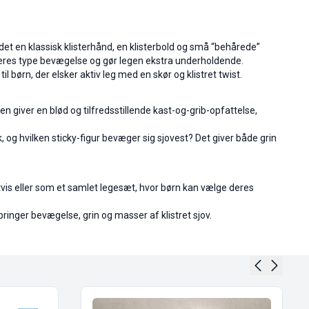
ndet en klassisk klisterhånd, en klisterbold og små “behårede”
er deres type bevægelse og gør legen ekstra underholdende.
til børn, der elsker aktiv leg med en skør og klistret twist.
n giver en blød og tilfredsstillende kast-og-grib-opfattelse,
, og hvilken sticky-figur bevæger sig sjovest? Det giver både grin
tvis eller som et samlet legesæt, hvor børn kan vælge deres
bringer bevægelse, grin og masser af klistret sjov.