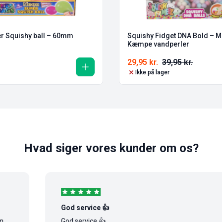
r Squishy ball – 60mm
Squishy Fidget DNA Bold – 
Kæmpe vandperler
29,95
kr.
39,95
kr.
Ikke på lager
Hvad siger vores kunder om os?
God service 👍
God service 👍...