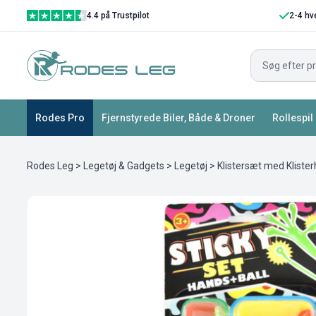
4.4 på Trustpilot
2-4 hv
Rodes Pro
Fjernstyrede Biler, Både & Droner
Rollespil
Rodes Leg
>
Legetøj & Gadgets
>
Legetøj
> Klistersæt med Klister