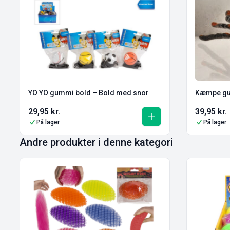
YO YO gummi bold – Bold med snor
Kæmpe gu
29,95
kr.
39,95
kr.
På lager
På lager
Andre produkter i denne kategori