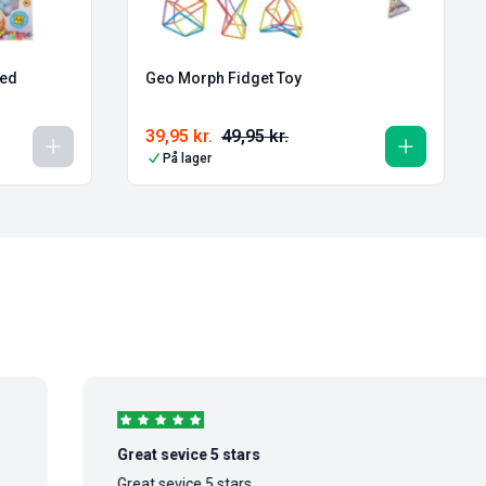
Med
Geo Morph Fidget Toy
39,95
kr.
49,95
kr.
På lager
Great sevice 5 stars
Great sevice 5 stars...