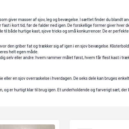
, som giver masser af sjov, leg og bevægelse. I sættet finder du blandt a
 fast i kort tid, før de falder ned igen. De forskellige former giver hv
ode til både hurtige kast, sjove tricks og små konkurrencer. De er perfekte 
or den griber fat og trækker sig af igen i en sjov bevægelse. Klisterbolde
 deres helt egen måde.
 dig selv eller andre: hvem rammer målet først, hvem får flest kast i træk
ie eller en sjov overraskelse i hverdagen. De seks dele kan bruges enkel
og er hurtigt klar til brug igen. Et underholdende og farverigt sæt, der 