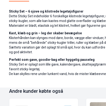
Sticky Set – 6 sjove og klistrede legetøjsfigurer
Dette Sticky Set indeholder 6 forskellige klistrede legetøjsfigurer
sticky-kugler, som alle kan kastes mod glatte overflader og klæber
Materialet er blødt, elastisk og let klistret, hvilket gør figurerne g
Kast, klæb og grin – leg der skaber bevægelse
Klisterhånden kan slynges mod døre, borde, vægge eller vinduer, hv
mens de små “behårede” sticky-kugler triller, ruller og klæber på
Sættets variation gør det oplagt til små spil, hvor du kan udfordre
og god aktivitet.
Perfekt som gave, goodie-bag eller hyggelig pauseleg
Sticky Set er oplagt som lille gave, kalendergave, skattejagtpræm
favorit sticky-legetøj.
De kan skylles rene under lunkent vand, hvis de mister klæbeevnen, 
Andre kunder købte også