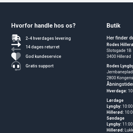
Hvorfor handle hos os?
Butik
Her finder d
2-4 hverdages levering
Rodes Hiller
14 dages returret
Slotsgade 1B
God kundeservice
3400 Hillerød
Gratis support
Rodes Lyngb
Jernbaneplad
2800 Kongens
Åbningstide
Hverdage:
10
Lørdage
Lyngby:
10:00
Hillerød:
10:0
Søndage
Lyngby:
11:00
Hillerød:
Luk