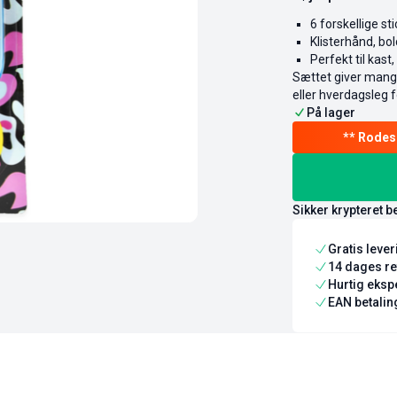
6 forskellige st
Klisterhånd, bol
Perfekt til kast,
Sættet giver mange
eller hverdagsleg fo
På lager
Sikker krypteret b
Gratis leve
14 dages re
Hurtig ekspe
EAN betaling