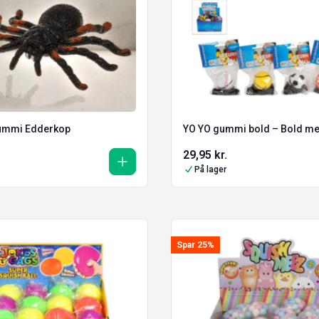
mmi Edderkop
YO YO gummi bold – Bold me
29,95
kr.
På lager
Spar 25%