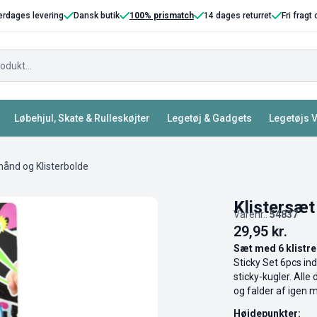
erdages levering
Dansk butik
100% prismatch
14 dages returret
Fri fragt
Løbehjul, Skate & Rulleskøjter
Legetøj & Gadgets
Legetøjs 
hånd og Klisterbolde
Klistersæt
Varenr.:
54837
29,95
kr.
Sæt med 6 klistre
Sticky Set 6pcs ind
sticky-kugler. Alle
og falder af igen 
Højdepunkter: