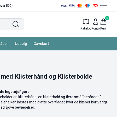
 over 500,-
0
Katalog
Konto
Kurv
Våben
Udsalg
Gavekort
 med Klisterhånd og Klisterbolde
de legetøjsfigurer
eholder en klisterhånd, en klisterbold og flere små “behårede”
 delene kan kastes mod glatte overflader, hvor de klæber kortvarigt
med sjove bevægelser.