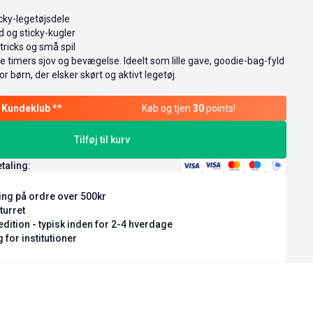
icky-legetøjsdele
d og sticky-kugler
 tricks og små spil
 timers sjov og bevægelse. Ideelt som lille gave, goodie-bag-fyld
r børn, der elsker skørt og aktivt legetøj.
Køb og tjen
30
points!
Tilføj til kurv
etaling:
ring på ordre over 500kr
turret
dition - typisk inden for 2-4 hverdage
 for institutioner