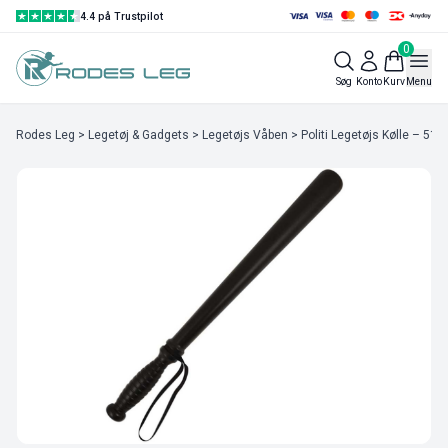
4.4 på Trustpilot
0
Søg
Konto
Kurv
Menu
Rodes Leg
>
Legetøj & Gadgets
>
Legetøjs Våben
> Politi Legetøjs Kølle – 51 