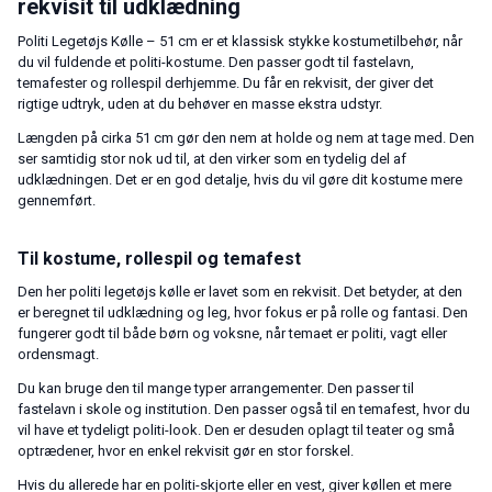
rekvisit til udklædning
Politi Legetøjs Kølle – 51 cm er et klassisk stykke kostumetilbehør, når
du vil fuldende et politi-kostume. Den passer godt til fastelavn,
temafester og rollespil derhjemme. Du får en rekvisit, der giver det
rigtige udtryk, uden at du behøver en masse ekstra udstyr.
Længden på cirka 51 cm gør den nem at holde og nem at tage med. Den
ser samtidig stor nok ud til, at den virker som en tydelig del af
udklædningen. Det er en god detalje, hvis du vil gøre dit kostume mere
gennemført.
Til kostume, rollespil og temafest
Den her politi legetøjs kølle er lavet som en rekvisit. Det betyder, at den
er beregnet til udklædning og leg, hvor fokus er på rolle og fantasi. Den
fungerer godt til både børn og voksne, når temaet er politi, vagt eller
ordensmagt.
Du kan bruge den til mange typer arrangementer. Den passer til
fastelavn i skole og institution. Den passer også til en temafest, hvor du
vil have et tydeligt politi-look. Den er desuden oplagt til teater og små
optrædener, hvor en enkel rekvisit gør en stor forskel.
Hvis du allerede har en politi-skjorte eller en vest, giver køllen et mere