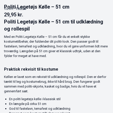
Politi Legetøjs Kølle – 51 cm
Varenr.:
T02225
29,95
kr.
Politi Legetøjs Kølle – 51 cm til udklædning
og rollespil
Med en Politi Legetøjs Kølle – 51 cm får du et enkelt stykke
kostumetilbehør, der fuldender dit politi-look. Den passer godt til
fastelavn, temafest og udklædning, hvor du vil gøre uniformen lidt mere
troværdig. Længden på 51 cm giver et klassisk udtryk, uden at den
fylder for meget at have med.
Praktisk rekvisit til kostume
Køllen er lavet som en rekvisit til udklædning og rollespil. Den er derfor
tænkt til leg og kostumebrug, ikke til hård brug. Den fungerer godt
sammen med politi-skjorte, kasket og badge, hvis du vil have et
gennemført sæt.
En politi legetøjs kølle i klassisk stil
En længde på cirka 51 cm
God til fastelavn, temafest og udklædning