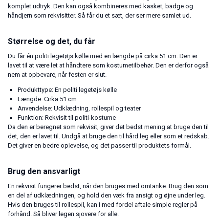
komplet udtryk. Den kan også kombineres med kasket, badge og
håndjern som rekvisitter. Så får du et sæt, der ser mere samlet ud.
Størrelse og det, du får
Du får én politi legetøjs kølle med en længde på cirka 51 cm. Den er
lavet til at være let at håndtere som kostumetilbehør. Den er derfor også
nem at opbevare, når festen er slut.
Produkttype: En politi legetøjs kølle
Længde: Cirka 51 cm
Anvendelse: Udklædning, rollespil og teater
Funktion: Rekvisit til politi-kostume
Da den er beregnet som rekvisit, giver det bedst mening at bruge den til
det, den er lavet til. Undgå at bruge den til hård leg eller som et redskab.
Det giver en bedre oplevelse, og det passer til produktets formål.
Brug den ansvarligt
En rekvisit fungerer bedst, når den bruges med omtanke. Brug den som
en del af udklædningen, og hold den væk fra ansigt og øjne under leg.
Hvis den bruges til rollespil, kan I med fordel aftale simple regler på
forhånd. Så bliver legen sjovere for alle.