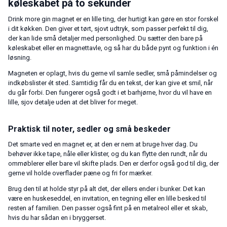
køleskabet på to sekunder
Drink more gin magnet er en lille ting, der hurtigt kan gøre en stor forskel
i dit køkken. Den giver et tørt, sjovt udtryk, som passer perfekt til dig,
der kan lide små detaljer med personlighed. Du sætter den bare på
køleskabet eller en magnettavle, og så har du både pynt og funktion i én
løsning.
Magneten er oplagt, hvis du gerne vil samle sedler, små påmindelser og
indkøbslister ét sted. Samtidig får du en tekst, der kan give et smil, når
du går forbi. Den fungerer også godt i et barhjørne, hvor du vil have en
lille, sjov detalje uden at det bliver for meget.
Praktisk til noter, sedler og små beskeder
Det smarte ved en magnet er, at den er nem at bruge hver dag. Du
behøver ikke tape, nåle eller klister, og du kan flytte den rundt, når du
ommøblerer eller bare vil skifte plads. Den er derfor også god til dig, der
gerne vil holde overflader pæne og fri for mærker.
Brug den til at holde styr på alt det, der ellers ender i bunker. Det kan
være en huskeseddel, en invitation, en tegning eller en lille besked til
resten af familien. Den passer også fint på en metalreol eller et skab,
hvis du har sådan en i bryggerset.