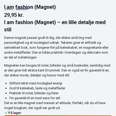
I am fashion (Magnet)
Varenr.:
EM3939
29,95
kr.
I am fashion (Magnet) – en lille detalje med
stil
Denne magnet passer godt til dig, der elsker små ting med
personlighed og et modeglad udtryk. Teksten giver et stilfuldt og
selvsikkert look, som fungerer fint på køleskabet, en magnettavle eller
andre metalflader. Den er både praktisk i hverdagen og dekorativ som
en del af indretningen.
Magneten kan bruges til noter, billeder og små beskeder, samtidig med
at den giver lidt ekstra kant til rummet. Den er også en fin gaveidé til en,
der elsker mode, detaljer og humor med stil.
Stilfuld tekst med modeglad energi
God til køleskab, tavle og metalflader
Praktisk til noter, billeder og lister
Fin gaveidé til en med sans for stil
Det er en lille magnet med masser af attitude. Perfekt, når du vil have
noget brugbart, der også ser godt ud.
På lager