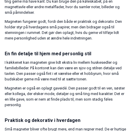
ting gerne må have kant. Du kan bruge den på køleskabet, på en
magnettavle eller andre metalflader, hvor du samler noter, billeder og
små påmindelser.
Magneten fungerer godt, fordi den både er praktisk og dekorativ. Den
holder styr på hverdagens små papirer, men den bidrager også til
stemningen i rummet. Det gør den oplagt, hvis du gerne vil tilføje lidt
mere personlighed uden at ændre hele indretningen.
En fin detalje til hjem med personlig stil
I køkkenet kan magneten give lidt ekstra liv mellem huskesedler og
familiebilleder. På kontoret kan den være en sjov og stilren detalje ved
tavlen. Den passer også fint i et værelse eller et hobbyrum, hvor små
budskaber gerne må være med til at sætte tonen.
Magneten er også en oplagt gaveidé. Den passer godt til en ven, søster
eller kollega, der elsker mode, detaljer og små ting med karakter. Det er
en lille gave, som er nem at finde plads til, men som stadig føles
personlig.
Praktisk og dekorativ i hverdagen
Små magneter bliver ofte brugt mere, end man regner med. De er hurtige