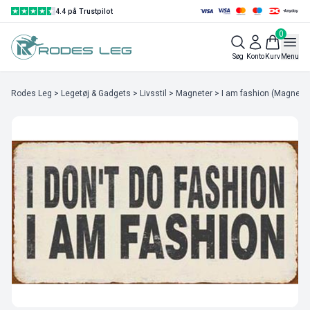
4.4 på Trustpilot
0
Søg
Konto
Kurv
Menu
Rodes Leg
>
Legetøj & Gadgets
>
Livsstil
>
Magneter
> I am fashion (Magnet)