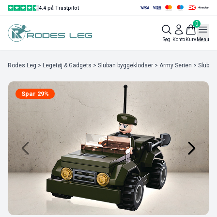
4.4 på Trustpilot
0
Søg
Konto
Kurv
Menu
Rodes Leg
>
Legetøj & Gadgets
>
Sluban byggeklodser
>
Army Serien
> Sluban
Spar 29%