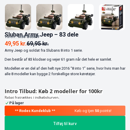
Sluban Army Jeep – 83 dele
Varenr.:
M38-B0587F
49,95
kr.
69,95
kr.
Army Jeep og soldat fra Slubans 8 into 1 serie.
Den består af 83 klodser og vejer 61 gram når det hele er samlet.
Modellen er en del af den helt nye 2016 “8 into 1” serie, hvor hvis man har
alle 8 modeller kan bygge 2 forskellige store køretøjer.
Intro Tilbud: Køb 2 modeller for 100kr
Rabat fratrækkes i indkøbskurven.
På lager
Køb og tjen
50
points!
Tilføj til kurv