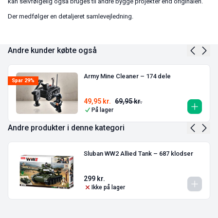
kan selvfølgelig også bruges til andre bygge projekter end originalen.
Der medfølger en detaljeret samlevejledning.
Andre kunder købte også
Army Mine Cleaner – 174 dele
Spar 29%
49,95
kr.
69,95
kr.
På lager
Andre produkter i denne kategori
Sluban WW2 Allied Tank – 687 klodser
299
kr.
Ikke på lager