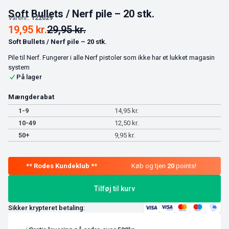
Soft Bullets / Nerf pile – 20 stk.
Varenr.:
122029
19,95
kr.
29,95
kr.
Soft Bullets / Nerf pile – 20 stk.
Pile til Nerf. Fungerer i alle Nerf pistoler som ikke har et lukket magasin
system
På lager
Mængderabat
1-9
14,95
kr.
10-49
12,50
kr.
50+
9,95
kr.
Køb og tjen
20
points!
Tilføj til kurv
Sikker krypteret betaling: