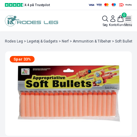
4.4 på Trustpilot
0
Søg
Konto
Kurv
Menu
Rodes Leg
>
Legetøj & Gadgets
>
Nerf
>
Ammunition & Tilbehør
> Soft Bullets /
Spar 33%