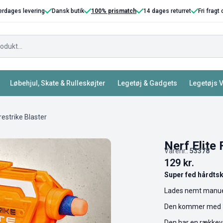
erdages levering
Dansk butik
100% prismatch
14 dages returret
Fri fragt
Løbehjul, Skate & Rulleskøjter
Legetøj & Gadgets
Legetøjs 
irestrike Blaster
Nerf Elite 
Varenr.:
53378
129
kr.
Super fed hårdtsk
Lades nemt manuelt
Den kommer med 3 e
Den har en rækkevi