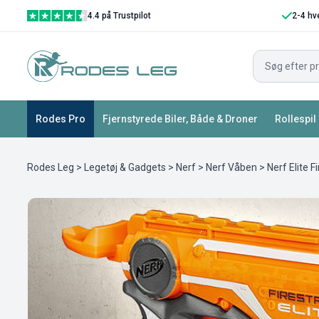
4.4 på Trustpilot
2-4 hv
Rodes Pro
Fjernstyrede Biler, Både & Droner
Rollespil
Rodes Leg
>
Legetøj & Gadgets
>
Nerf
>
Nerf Våben
> Nerf Elite F