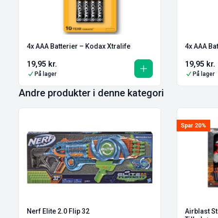
4x AAA Batterier – Kodax Xtralife
4x AAA Bat
19,95
kr.
19,95
kr.
På lager
På lager
Andre produkter i denne kategori
Spar 20%
Nerf Elite 2.0 Flip 32
Airblast S