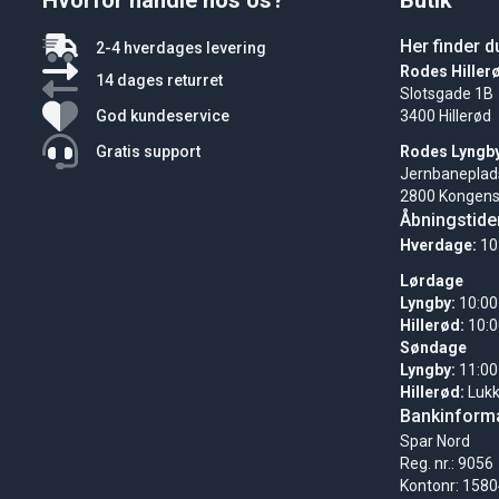
Hvorfor handle hos os?
Butik
Her finder d
2-4 hverdages levering
Rodes Hiller
14 dages returret
Slotsgade 1B
God kundeservice
3400 Hillerød
Gratis support
Rodes Lyngb
Jernbaneplad
2800 Kongens
Åbningstide
Hverdage:
10
Lørdage
Lyngby:
10:00
Hillerød:
10:0
Søndage
Lyngby:
11:00
Hillerød:
Luk
Bankinforma
Spar Nord
Reg. nr.: 9056
Kontonr: 158