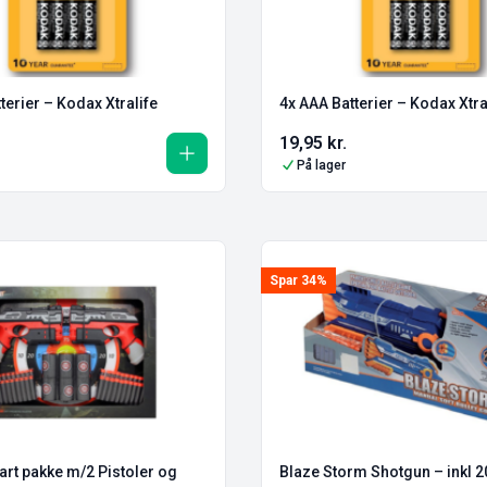
terier – Kodax Xtralife
4x AAA Batterier – Kodax Xtra
19,95
kr.
På lager
Spar 34%
tart pakke m/2 Pistoler og
Blaze Storm Shotgun – inkl 2