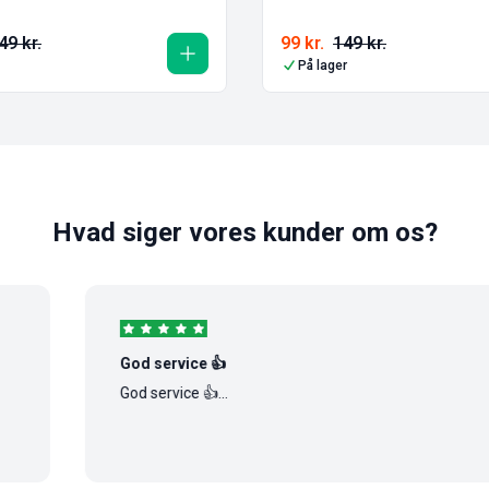
49
kr.
99
kr.
149
kr.
På lager
Hvad siger vores kunder om os?
God service 👍
God service 👍...