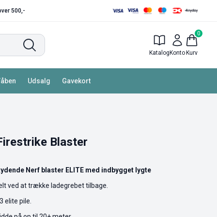
 over 500,-
0
Katalog
Konto
Kurv
Våben
Udsalg
Gavekort
Firestrike Blaster
ydende Nerf blaster ELITE med indbygget lygte
 ved at trække ladegrebet tilbage.
lite pile.
dde på op til 20+ meter.