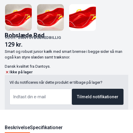
Bobslæde Rød
Varenr.:
DANTOYBOBREDBILLIG
129
kr.
Smart og robust junior kælk med smart bremse i begge sider så man
også kan styre slæden samt træksnor.
Dansk kvalitet fra Dantoys.
Ikke på lager
Vil du notificeres når dette produkt er tilbage på lager?
Tilmeld notifikationer
Beskrivelse
Specifikationer