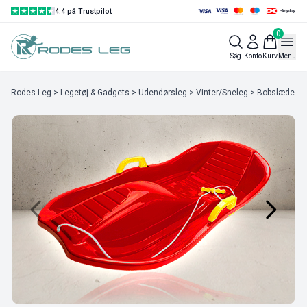
4.4 på Trustpilot
0
Søg
Konto
Kurv
Menu
Rodes Leg
>
Legetøj & Gadgets
>
Udendørsleg
>
Vinter/Sneleg
> Bobslæde R