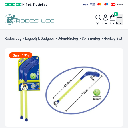
4.4 på Trustpilot
0
Søg
Konto
Kurv
Menu
Rodes Leg
>
Legetøj & Gadgets
>
Udendørsleg
>
Sommerleg
> Hockey Sæt med
Spar 19%