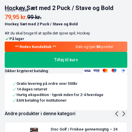
Hockey Sæt med 2 Puck / Stave og Bold
Varenr.:
13158
79,95
kr.
99
kr.
Hockey Sæt med 2 Puck / Stave og Bold
Alt du skal bruge til at spille det sjove spil; Hockey
På lager
Køb og tjen
80
points!
Tilføj til kurv
Sikker krypteret betaling:
Gratis levering på ordre over 500kr
14 dages returret
Hurtig ekspedition - typisk inden for 2-4 hverdage
EAN betaling for institutioner
Andre produkter i denne kategori
Disc Golf / Frisbee gennemsigtig – 24