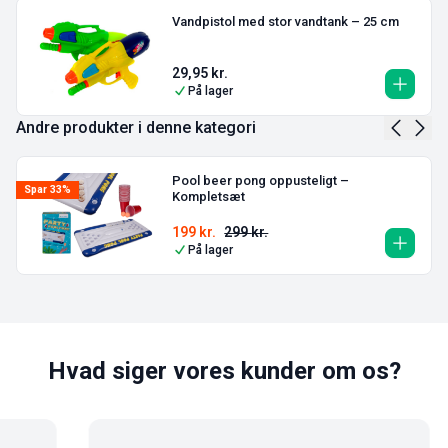
Vandpistol med stor vandtank – 25 cm
29,95
kr.
På lager
Andre produkter i denne kategori
Pool beer pong oppusteligt –
Spar 33%
Kompletsæt
199
kr.
299
kr.
På lager
Hvad siger vores kunder om os?