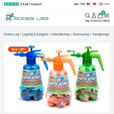
4.4 på Trustpilot
0
Søg
Konto
Kurv
Menu
Rodes Leg
>
Legetøj & Gadgets
>
Udendørsleg
>
Sommerleg
> Vandpumpe med
Spar 25%