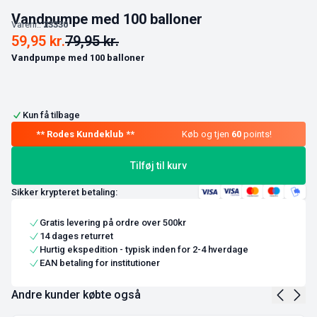
Vandpumpe med 100 balloner
Varenr.:
23330
59,95
kr.
79,95
kr.
Vandpumpe med 100 balloner
Kun få tilbage
Køb og tjen
60
points!
Tilføj til kurv
Sikker krypteret betaling:
Gratis levering på ordre over 500kr
14 dages returret
Hurtig ekspedition - typisk inden for 2-4 hverdage
EAN betaling for institutioner
Andre kunder købte også