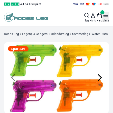
4.4 på Trustpilot
0
Søg
Konto
Kurv
Menu
Rodes Leg
>
Legetøj & Gadgets
>
Udendørsleg
>
Sommerleg
> Water Pistol 1
Spar 33%