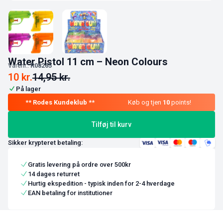
Water Pistol 11 cm – Neon Colours
Varenr.:
R08265
10
kr.
14,95
kr.
På lager
Køb og tjen
10
points!
Tilføj til kurv
Sikker krypteret betaling:
Gratis levering på ordre over 500kr
14 dages returret
Hurtig ekspedition - typisk inden for 2-4 hverdage
EAN betaling for institutioner