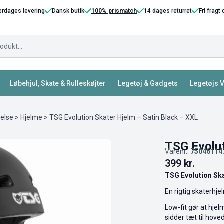
erdages levering
Dansk butik
100% prismatch
14 dages returret
Fri fragt
Løbehjul, Skate & Rulleskøjter
Legetøj & Gadgets
Legetøjs 
telse
>
Hjelme
> TSG Evolution Skater Hjelm – Satin Black – XXL
TSG Evolut
Varenr.:
75046114
399
kr.
TSG Evolution Ska
En rigtig skaterhj
Low-fit gør at hje
sidder tæt til hove