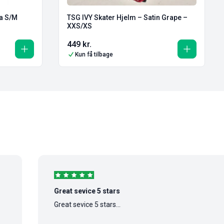
la S/M
TSG IVY Skater Hjelm – Satin Grape –
XXS/XS
449
kr.
Kun få tilbage
Great sevice 5 stars
Great sevice 5 stars...