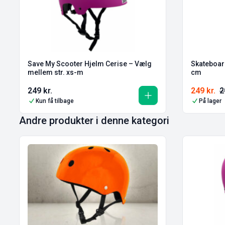
Save My Scooter Hjelm Cerise – Vælg
Skateboar
mellem str. xs-m
cm
249
kr.
249
kr.
2
Kun få tilbage
På lager
Andre produkter i denne kategori