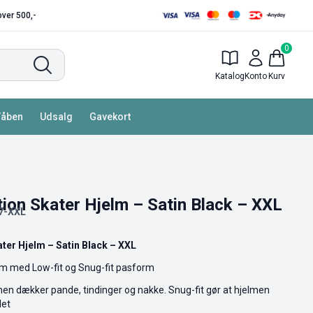
 over 500,-
0
Katalog
Konto
Kurv
Våben
Udsalg
Gavekort
ion Skater Hjelm – Satin Black – XXL
7-XXL
ter Hjelm – Satin Black – XXL
elm med Low-fit og Snug-fit pasform
lmen dækker pande, tindinger og nakke. Snug-fit gør at hjelmen
det