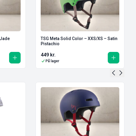
 Jade
TSG Meta Solid Color – XXS/XS – Satin
Pistachio
449
kr.
På lager