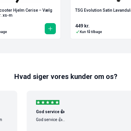
cooter Hjelm Cerise – Vælg
TSG Evolution Satin Lavandu
r. xs-m
449
kr.
lbage
Kun få tilbage
Hvad siger vores kunder om os?
God service 👍
God service 👍...