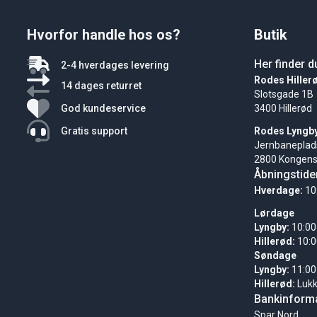
Hvorfor handle hos os?
Butik
Her finder d
2-4 hverdages levering
Rodes Hiller
14 dages returret
Slotsgade 1B
God kundeservice
3400 Hillerød
Gratis support
Rodes Lyngb
Jernbaneplad
2800 Kongens
Åbningstide
Hverdage:
10
Lørdage
Lyngby:
10:00
Hillerød:
10:0
Søndage
Lyngby:
11:00
Hillerød:
Luk
Bankinforma
Spar Nord