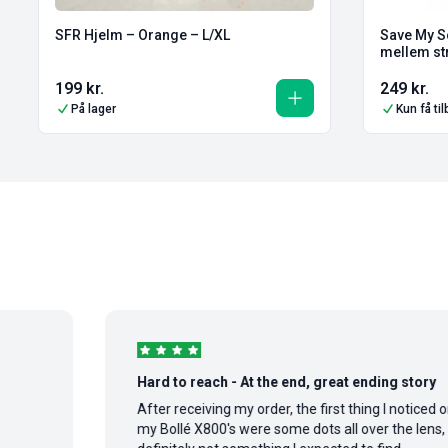
SFR Hjelm – Orange – L/XL
Save My S
mellem st
199
kr.
249
kr.
På lager
Kun få ti
Hard to reach - At the end, great ending story
After receiving my order, the first thing I noticed on
my Bollé X800's were some dots all over the lens,