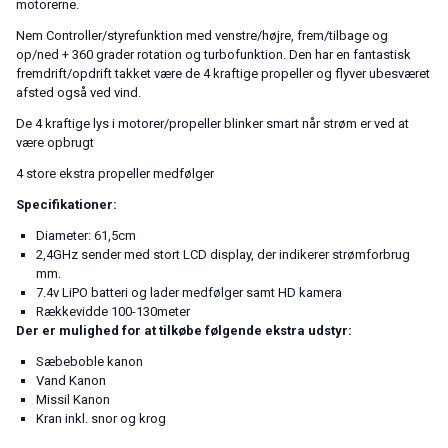
motorerne.
Nem Controller/styrefunktion med venstre/højre, frem/tilbage og
op/ned + 360 grader rotation og turbofunktion. Den har en fantastisk
fremdrift/opdrift takket være de 4 kraftige propeller og flyver ubesværet
afsted også ved vind.
De 4 kraftige lys i motorer/propeller blinker smart når strøm er ved at
være opbrugt
4 store ekstra propeller medfølger
Specifikationer:
Diameter: 61,5cm
2,4GHz sender med stort LCD display, der indikerer strømforbrug
mm.
7.4v LiPO batteri og lader medfølger samt HD kamera
Rækkevidde 100-130meter
Der er mulighed for at tilkøbe følgende ekstra udstyr:
Sæbeboble kanon
Vand Kanon
Missil Kanon
Kran inkl. snor og krog