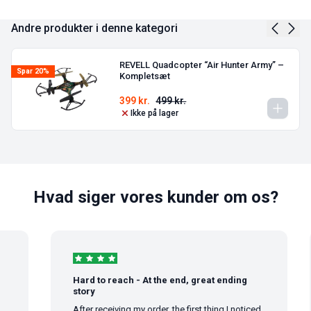
Andre produkter i denne kategori
REVELL Quadcopter “Air Hunter Army” –
Spar 20%
Kompletsæt
399
kr.
499
kr.
Ikke på lager
Hvad siger vores kunder om os?
Hard to reach - At the end, great ending
story
After receiving my order, the first thing I noticed