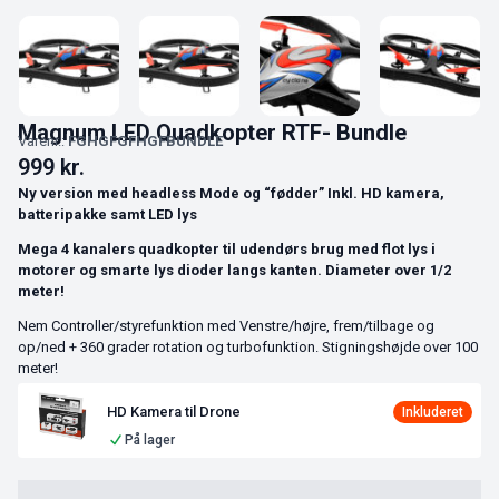
Magnum LED Quadkopter RTF- Bundle
Varenr.:
FGHGFGFHGFBUNDLE
999
kr.
Ny version med headless Mode og “fødder” Inkl. HD kamera,
batteripakke samt LED lys
Mega 4 kanalers quadkopter til udendørs brug med flot lys i
motorer og smarte lys dioder langs kanten. Diameter over 1/2
meter!
Nem Controller/styrefunktion med Venstre/højre, frem/tilbage og
op/ned + 360 grader rotation og turbofunktion. Stigningshøjde over 100
meter!
HD Kamera til Drone
På lager