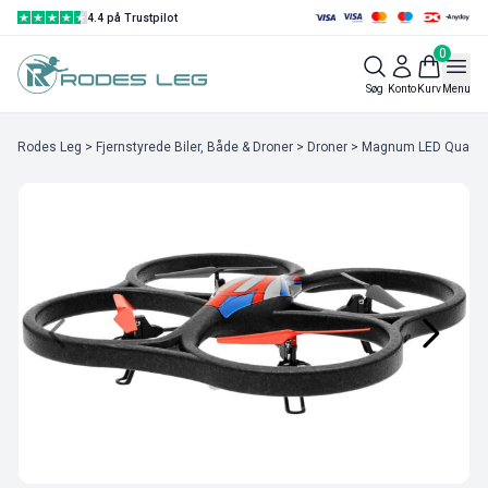
4.4 på Trustpilot
0
Søg
Konto
Kurv
Menu
Rodes Leg
>
Fjernstyrede Biler, Både & Droner
>
Droner
> Magnum LED Quadkop