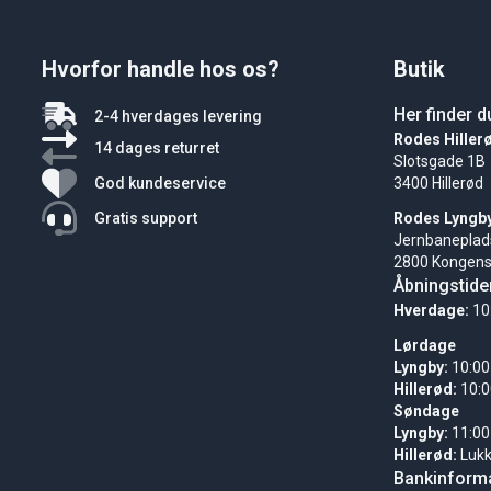
Hvorfor handle hos os?
Butik
Her finder d
2-4 hverdages levering
Rodes Hiller
14 dages returret
Slotsgade 1B
God kundeservice
3400 Hillerød
Gratis support
Rodes Lyngb
Jernbaneplad
2800 Kongens
Åbningstide
Hverdage:
10
Lørdage
Lyngby:
10:00
Hillerød:
10:0
Søndage
Lyngby:
11:00
Hillerød:
Luk
Bankinforma