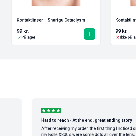
Kontaktlinser – Sharigu Cataclysm
Kontaktlin
99
kr.
99
kr.
På lager
Ikke på l
Hard to reach - At the end, great ending story
After receiving my order, the first thing I noticed on
my Bollé X800's were some dots all over the lens,