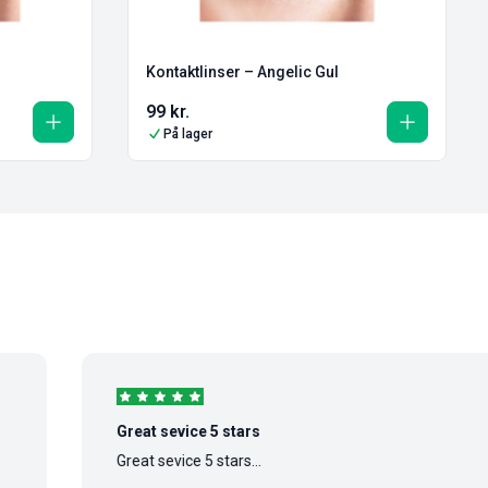
Kontaktlinser – Angelic Gul
99
kr.
På lager
Great sevice 5 stars
Great sevice 5 stars...