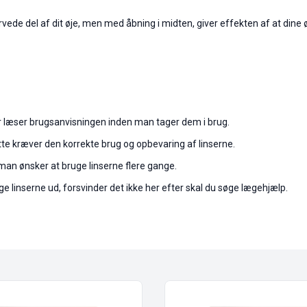
vede del af dit øje, men med åbning i midten, giver effekten af at dine ø
ler læser brugsanvisningen inden man tager dem i brug.
tte kræver den korrekte brug og opbevaring af linserne.
an ønsker at bruge linserne flere gange.
ge linserne ud, forsvinder det ikke her efter skal du søge lægehjælp.