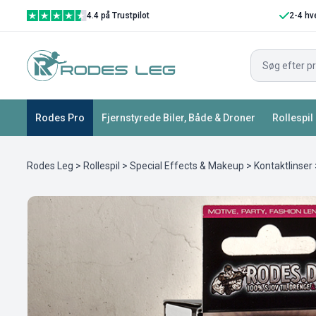
4.4 på Trustpilot
2-4 hv
Rodes Pro
Fjernstyrede Biler, Både & Droner
Rollespil
Rodes Leg
>
Rollespil
>
Special Effects & Makeup
>
Kontaktlinser