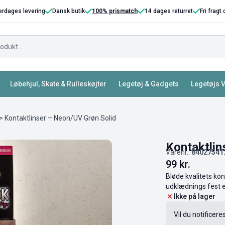
erdages levering
Dansk butik
100% prismatch
14 dages returret
Fri fragt
Løbehjul, Skate & Rulleskøjter
Legetøj & Gadgets
Legetøjs 
> Kontaktlinser – Neon/UV Grøn Solid
Kontaktlin
Varenr.:
84027541
99
kr.
Bløde kvalitets ko
udklædnings fest ell
Ikke på lager
Vil du notificere