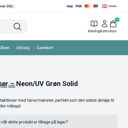
 over 500,-
0
Katalog
Konto
Kurv
Våben
Udsalg
Gavekort
ser – Neon/UV Grøn Solid
.043.000
ntaktlinser med farve/mønster, perfekt som den sidste detalje til
er rollespil.
s når dette produkt er tilbage på lager?