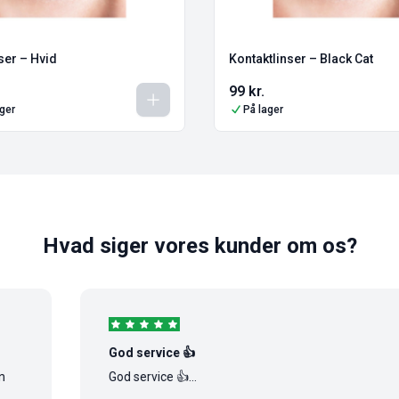
ser – Hvid
Kontaktlinser – Black Cat
99
kr.
ager
På lager
Hvad siger vores kunder om os?
God service 👍
God service 👍...