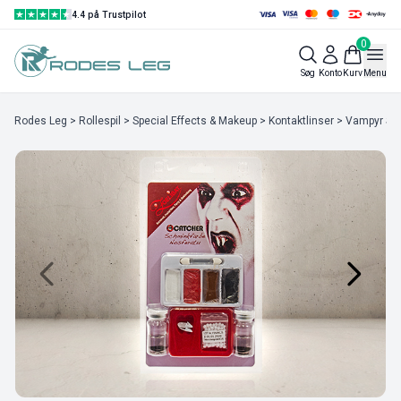
4.4 på Trustpilot
0
Søg
Konto
Kurv
Menu
Rodes Leg
>
Rollespil
>
Special Effects & Makeup
>
Kontaktlinser
> Vampyr Smi