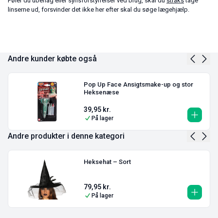
Føler du ubehag eller synsforstyrrelser ved brug, skal du
straks
tage
linserne ud, forsvinder det ikke her efter skal du søge lægehjælp.
Andre kunder købte også
Pop Up Face Ansigtsmake-up og stor
Heksenæse
39,95
kr.
På lager
Andre produkter i denne kategori
Heksehat – Sort
79,95
kr.
På lager