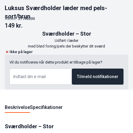
Luksus Sværdholder læder med pels-
sort/brun
Varenr.:
21760200
149
kr.
Sværdholder – Stor
Udført i læder
med blød foring/pels der beskytter dit sværd
Ikke på lager
Vil du notificeres når dette produkt er tilbage på lager?
Tilmeld notifikationer
Beskrivelse
Specifikationer
Sværdholder – Stor