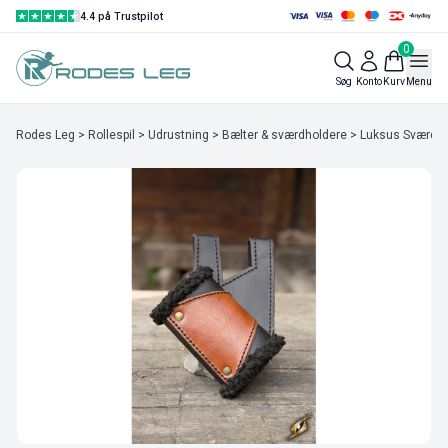
4.4 på Trustpilot
0
Søg
Konto
Kurv
Menu
Rodes Leg
>
Rollespil
>
Udrustning
>
Bælter & sværdholdere
> Luksus Sværdhol