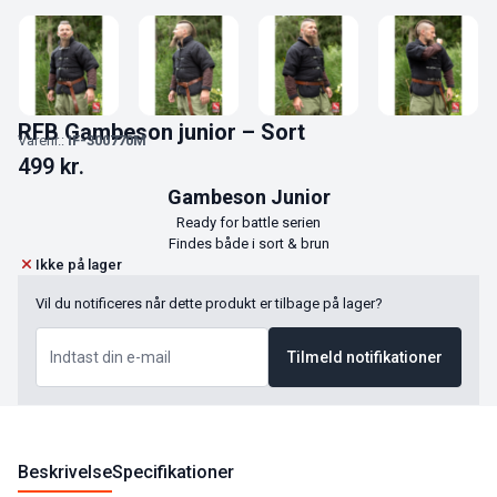
RFB Gambeson junior – Sort
Varenr.:
IF-300770M
499
kr.
Gambeson Junior
Ready for battle serien
Findes både i sort & brun
Ikke på lager
Vil du notificeres når dette produkt er tilbage på lager?
Tilmeld notifikationer
Beskrivelse
Specifikationer