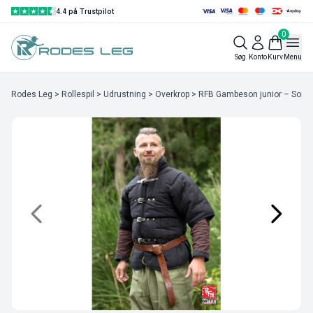
4.4 på Trustpilot
0
Søg
Konto
Kurv
Menu
Rodes Leg
>
Rollespil
>
Udrustning
>
Overkrop
> RFB Gambeson junior – Sort