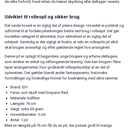
de rette forhold, hvad enten du træner skydning eller deltager i events.
Udviklet til rollespil og sikker brug
Det runde hoved er en vigtig del af pilens design. Hovedet er polstret og
udformet til at fordele påvirkningen bedre ved brug i rollespil. Det gør
modellen velegnet til aktiviteter, hvor sikkerhed er en vigtig del af
udstyret. Samtidig er det vigtigt at huske, at selv en rollespils pil altid
skal bruges ansvarligt og efter gældende regler hos arrangøren.
Denne pil er oplagt til begyndere, unge brugere og erfarne deltagere,
som ønsker en enkel og velfungerende løsning. Den kan bruges i flere
typer arrangementer, hvor godkendt rollespilsudstyr er en del af
oplevelsen. Det gælder blandt andet fantasyevents, historiske
formidlinger og forskellige former for buetræning med sikre rammer.
Brand: IDV
Farve: sort skaft med Emperor Red
Materiale: kulfiber
Længde: 76 cm
Vægt: cirka 69 gram
Hoveddiameter: 5 cm
Antal: 1 pil
Med en længde på 76 cm får du en pil, der passer godt til mange