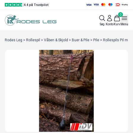
4.4 på Trustpilot
0
Søg
Konto
Kurv
Menu
Rodes Leg
>
Rollespil
>
Våben & Skjold
>
Buer & Pile
>
Pile
> Rollespils Pil med