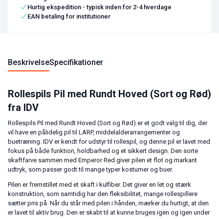
Hurtig ekspedition - typisk inden for 2-4 hverdage
EAN betaling for institutioner
Beskrivelse
Specifikationer
Rollespils Pil med Rundt Hoved (Sort og Rød)
fra IDV
Rollespils Pil med Rundt Hoved (Sort og Rød) er et godt valg til dig, der
vil have en pålidelig pil til LARP, middelalderarrangementer og
buetræning. IDV er kendt for udstyr til rollespil, og denne pil er lavet med
fokus på både funktion, holdbarhed og et sikkert design. Den sorte
skaftfarve sammen med Emperor Red giver pilen et flot og markant
udtryk, som passer godt til mange typer kostumer og buer.
Pilen er fremstillet med et skaft i kulfiber. Det giver en let og stærk
konstruktion, som samtidig har den fleksibilitet, mange rollespillere
sætter pris på. Når du står med pilen i hånden, mærker du hurtigt, at den
er lavet til aktiv brug. Den er skabt til at kunne bruges igen og igen under