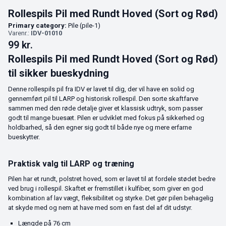
Rollespils Pil med Rundt Hoved (Sort og Rød)
Primary category:
Pile (pile-1)
Varenr.:
IDV-01010
99
kr.
Rollespils Pil med Rundt Hoved (Sort og Rød)
til sikker bueskydning
Denne rollespils pil fra IDV er lavet til dig, der vil have en solid og
gennemført pil til LARP og historisk rollespil. Den sorte skaftfarve
sammen med den røde detalje giver et klassisk udtryk, som passer
godt til mange buesæt. Pilen er udviklet med fokus på sikkerhed og
holdbarhed, så den egner sig godt til både nye og mere erfarne
bueskytter.
Praktisk valg til LARP og træning
Pilen har et rundt, polstret hoved, som er lavet til at fordele stødet bedre
ved brug i rollespil. Skaftet er fremstillet i kulfiber, som giver en god
kombination af lav vægt, fleksibilitet og styrke. Det gør pilen behagelig
at skyde med og nem at have med som en fast del af dit udstyr.
Længde på 76 cm