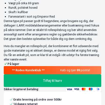
Vægt på cirka 69 gram
Rundt, polstret hoved
Skaft i kulfiber
Farvevariant i sort og Emperor Red
Denne type pil passer godt til begyndere, unge brugere og dig, der
deltager i LARP, middelalderarrangementer eller buetræning med fokus
på sikre rammer. Den er skabt til rollespilsbrug og bør altid anvendes
ansvarligt samt efter arrangørens regler og gældende sikkerhedskrav.
Det giver den bedste oplevelse for både dig og dem omkring dig.
Hvis du mangler en rollespils pil, der kombinerer et flot udseende med
gode materialer og et sikkert design, er denne model et rigtig fint valg.
Du får en enkelt pil, som er klar til at indgå i dit udstyr fra første træning
eller næste event.
På lager
Køb og tjen
99
points!
Tilføj til kurv
Sikker krypteret betaling:
Gratis levering på ordre over 500kr
14 dages returret