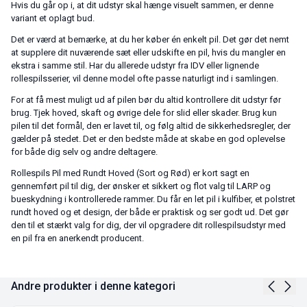
Hvis du går op i, at dit udstyr skal hænge visuelt sammen, er denne
variant et oplagt bud.
Det er værd at bemærke, at du her køber én enkelt pil. Det gør det nemt
at supplere dit nuværende sæt eller udskifte en pil, hvis du mangler en
ekstra i samme stil. Har du allerede udstyr fra IDV eller lignende
rollespilsserier, vil denne model ofte passe naturligt ind i samlingen.
For at få mest muligt ud af pilen bør du altid kontrollere dit udstyr før
brug. Tjek hoved, skaft og øvrige dele for slid eller skader. Brug kun
pilen til det formål, den er lavet til, og følg altid de sikkerhedsregler, der
gælder på stedet. Det er den bedste måde at skabe en god oplevelse
for både dig selv og andre deltagere.
Rollespils Pil med Rundt Hoved (Sort og Rød) er kort sagt en
gennemført pil til dig, der ønsker et sikkert og flot valg til LARP og
bueskydning i kontrollerede rammer. Du får en let pil i kulfiber, et polstret
rundt hoved og et design, der både er praktisk og ser godt ud. Det gør
den til et stærkt valg for dig, der vil opgradere dit rollespilsudstyr med
en pil fra en anerkendt producent.
Andre produkter i denne kategori