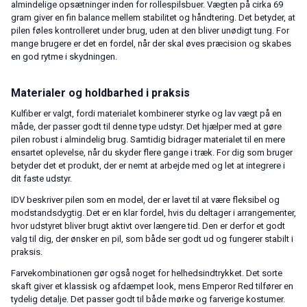
almindelige opsætninger inden for rollespilsbuer. Vægten på cirka 69
gram giver en fin balance mellem stabilitet og håndtering. Det betyder, at
pilen føles kontrolleret under brug, uden at den bliver unødigt tung. For
mange brugere er det en fordel, når der skal øves præcision og skabes
en god rytme i skydningen.
Materialer og holdbarhed i praksis
Kulfiber er valgt, fordi materialet kombinerer styrke og lav vægt på en
måde, der passer godt til denne type udstyr. Det hjælper med at gøre
pilen robust i almindelig brug. Samtidig bidrager materialet til en mere
ensartet oplevelse, når du skyder flere gange i træk. For dig som bruger
betyder det et produkt, der er nemt at arbejde med og let at integrere i
dit faste udstyr.
IDV beskriver pilen som en model, der er lavet til at være fleksibel og
modstandsdygtig. Det er en klar fordel, hvis du deltager i arrangementer,
hvor udstyret bliver brugt aktivt over længere tid. Den er derfor et godt
valg til dig, der ønsker en pil, som både ser godt ud og fungerer stabilt i
praksis.
Farvekombinationen gør også noget for helhedsindtrykket. Det sorte
skaft giver et klassisk og afdæmpet look, mens Emperor Red tilfører en
tydelig detalje. Det passer godt til både mørke og farverige kostumer.