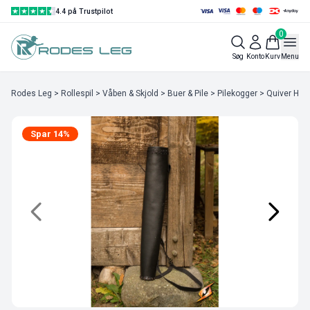
4.4 på Trustpilot
0
Søg
Konto
Kurv
Menu
Rodes Leg
>
Rollespil
>
Våben & Skjold
>
Buer & Pile
>
Pilekogger
> Quiver Hunt
Spar 14%