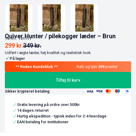
Quiver Hunter / pilekogger læder – Brun
Varenr.:
101711
299
kr.
349
kr.
Udført i ægte læder, høj kvalitet og realistisk look.
På lager
Køb og tjen
299
points!
Tilføj til kurv
Sikker krypteret betaling:
Gratis levering på ordre over 500kr
14 dages returret
Hurtig ekspedition - typisk inden for 2-4 hverdage
EAN betaling for institutioner