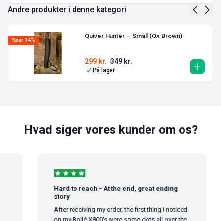
Andre produkter i denne kategori
Quiver Hunter – Small (Ox Brown)
Spar 14%
299
kr.
349
kr.
På lager
Hvad siger vores kunder om os?
Hard to reach - At the end, great ending
story
After receiving my order, the first thing I noticed
on my Bollé X800's were some dots all over the